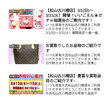
ホンカード オメガ 時計使っ
ていないブランド小物やテレホンカー
ド、ボロボロの時計でも一点一点丁寧
【松山古川椿店】3/1(日)～
お知らせ
に査定させていただきますの...
3/31(火）開催！いいごえん★ガ
チャ抽選会のご案内です！
いつも買取大吉松山古川椿店をご利用
いただきありがとうございます！
3/1(日)～3/31(火）期間限定☆春一番・
お客様感謝フェアとしまして現金が当
たる！いいごえん★ガチャ抽選会開催
中です！🥰11,500円以上ご成約のお客
お買取りしたお品物のご紹介で
お知らせ
様限定でご参加いただけ...
す
いつも買取大吉松山古川椿店をご利用
いただきありがとうございます！寒い
日が続きますが本日も元気に営業して
おります😊お買取りしたお品物のご紹
介です！ お家で眠っているお品物はご
ざいませんか？ぜひお査定させてくだ
【松山古川椿店】豊富な買取品
お知らせ
さい！🔆使用感があっても大丈夫！
目のご紹介です♪
ぜ...
いつも買取大吉松山古川椿店をご利用
いただきありがとうございます！買取
大吉松山古川椿店はお買取り品目が豊
富です！🥰ブランド品、貴金属、ジュ
エリー、時計etc.はもちろん、他店で
断られたものや、片手でお持ちいただ
けるものならお買取りできるお品が...