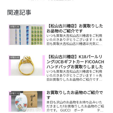
関連記事
【松山古川椿店】お買取りした
お知らせ
お品物のご紹介です
いつも買取大吉松山古川椿店をご利用
いただきありがとうございます！🔆本
日も買取大吉松山古川椿店は元気に営
業しております🤗お買取りしたお品物
のご紹介です！切手、ティファニー腕
時計、ゴールドピアスお家で眠ってい
【松山古川椿店】K18パールリ
お知らせ
るお品物はございませんか？そのお品
ング/JCBギフトカード/COACH
物...
ハンドバッグお買取りしました
いつも買取大吉松山古川椿店をご利用
いただきありがとうございます！🔆先
日お買取りしたお品物のご紹介です。
K18パールリング/JCBギフトカー
ド/COACHハンドバッグお家で眠って
いるお品物はございませんか？ぜひ買
お買取りしたお品物のご紹介で
お知らせ
取大吉松山古川椿店にお査定さ...
す
本日も沢山のお品物をお持ち込みいた
だきました‼️お買取りしたお品物のご紹
介です。 GUCCI ポーチ テレ