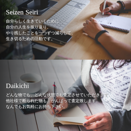
Seizen Seiri
自分らしく生きていくために
自分の人生を振り返り、
やり残したことを一つずつ減らして、
生き切るための活動です。
Daikichi
どんな物でも、どんな状態でも査定させていただきます。
他社様で断られた物も、がんばって査定致します。
なんでもお気軽にお持ち下さい。