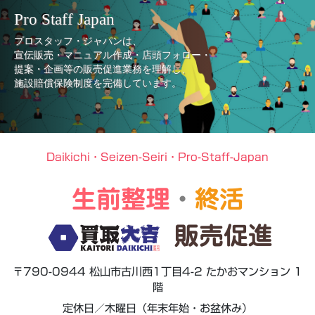
Pro Staff Japan
プロスタッフ・ジャパンは、
宣伝販売・マニュアル作成・店頭フォロー・
提案・企画等の販売促進業務を理解し、
施設賠償保険制度を完備しています。
Daikichi・Seizen-Seiri・Pro-Staff-Japan
生前整理
・
終活
販売促進
〒790-0944 松山市古川西1丁目4-2 たかおマンション 1
階
定休日／木曜日（年末年始・お盆休み）