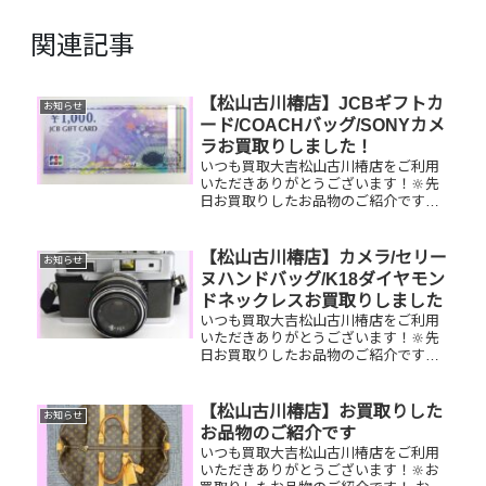
関連記事
【松山古川椿店】JCBギフトカ
お知らせ
ード/COACHバッグ/SONYカメ
ラお買取りしました！
いつも買取大吉松山古川椿店をご利用
いただきありがとうございます！🔆先
日お買取りしたお品物のご紹介です。
JCBギフトカード/COACHショルダー
バッグ/SONYカメラお家で眠っている
お品物はございませんか？そのお品物
【松山古川椿店】カメラ/セリー
お知らせ
ぜひ！買取大吉松山古川椿...
ヌハンドバッグ/K18ダイヤモン
ドネックレスお買取りしました
いつも買取大吉松山古川椿店をご利用
いただきありがとうございます！🔆先
日お買取りしたお品物のご紹介です。
カメラ/セリーヌハンドバッグ/K18ダイ
ヤモンドネックレスお家で眠っている
お品物はございませんか？ぜひ買取大
【松山古川椿店】お買取りした
お知らせ
吉松山古川椿店にお査定させて...
お品物のご紹介です
いつも買取大吉松山古川椿店をご利用
いただきありがとうございます！🔆お