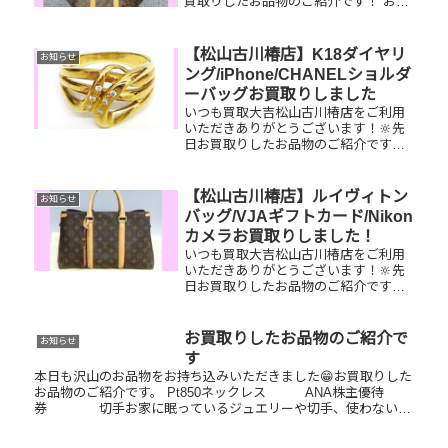
買取りしたお品物のご紹介です！ お家
で眠っているお品物はございません
か？そのお品物ぜひ！買取大吉松山古
川椿店にお査定させてください！🤗さ
【松山古川椿店】K18ダイヤリ
お知らせ
らに！現在イベント開催中です！🎊日
ング/iPhone/CHANELショルダ
頃...
ーバッグお買取りしました
いつも買取大吉松山古川椿店をご利用
いただきありがとうございます！🔆先
日お買取りしたお品物のご紹介です。
K18ダイヤリング/iPhone/CHANELチェ
ーンショルダーバッグお家で眠ってい
るお品物はございませんか？ぜひ買取
【松山古川椿店】ルイヴィトン
お知らせ
大吉松山古川椿店に...
バッグ/VJAギフトカード/Nikon
カメラお買取りしました！
いつも買取大吉松山古川椿店をご利用
いただきありがとうございます！🔆先
日お買取りしたお品物のご紹介です。
ルイヴィトン スフロMM/VJAギフトカ
ード/Nikonカメラお家で眠っているお
品物はございませんか？そのお品物ぜ
お買取りしたお品物のご紹介で
お知らせ
ひ！買取大吉松山古川椿...
す
本日も沢山のお品物をお持ち込みいただきました😁お買取りした
お品物のご紹介です。 Pt850ネックレス ANA株主優待
券 切手お家に眠っているジュエリーや切手、使わない商
品券などまとめて買取大吉松山古川椿店にお持ちください🤗一点
一点...