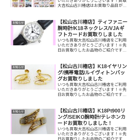
いただきありがとうございます！買取
大吉松山古川椿店はお買取り品目が豊
富です！🥰ブランド品、貴金属、ジュ
エリー、時計etc.はもちろん、他店で
断られたものや、片手でお持ちいただ
【松山古川椿店】ティファニー
お知らせ
けるものならお買取りできるお品が...
腕時計/K18ネックレス/VJAギ
フトカードお買取りしました
いつも買取大吉松山古川椿店をご利用
いただきありがとうございます！🔆先
日お買取りしたお品物のご紹介です。
ティファニー腕時計/K18ネックレ
ス/VJAギフトカードお家で眠っている
お品物はございませんか？ぜひ買取大
【松山古川椿店】K18イヤリン
お知らせ
吉松山古川椿店にお査定させてく...
グ/携帯電話/ルイヴィトンバッ
グお買取りしました
いつも買取大吉松山古川椿店をご利用
いただきありがとうございます！🔆先
日お買取りしたお品物のご紹介です。
K18イヤリング/携帯電話/ルイヴィトン
キーポルお家で眠っているお品物はご
ざいませんか？ぜひ買取大吉松山古川
【松山古川椿店】K18Pt900リ
お知らせ
椿店にお査定させてください！...
ング/SEIKO腕時計/テレホンカ
ードお買取りしました！
いつも買取大吉松山古川椿店をご利用
いただきありがとうございます！🔆先
日お買取りしたお品物のご紹介です。