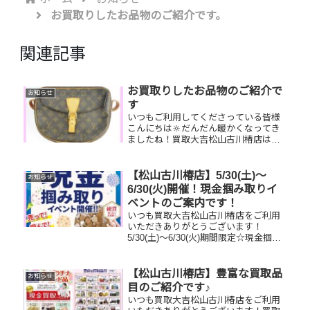
お買取りしたお品物のご紹介です。
関連記事
お買取りしたお品物のご紹介で
お知らせ
す
いつもご利用してくださっている皆様
こんにちは🔆だんだん暖かくなってき
ましたね！買取大吉松山古川椿店は本
日も元気に営業しております🫡お買取
りしたお品物のご紹介です。 お家で眠
っているお品物はございませんか？そ
【松山古川椿店】5/30(土)～
お知らせ
のお品物ぜひ！買取大吉松山古川椿
6/30(火)開催！現金掴み取りイ
店...
ベントのご案内です！
いつも買取大吉松山古川椿店をご利用
いただきありがとうございます！
5/30(土)～6/30(火)期間限定☆現金掴み
取りイベント開催中です！🥰11,500円
以上ご成約のお客様限定でご参加いた
だけます😌(金券類、テレカ、切手、古
【松山古川椿店】豊富な買取品
お知らせ
銭、現行銭両替は対...
目のご紹介です♪
いつも買取大吉松山古川椿店をご利用