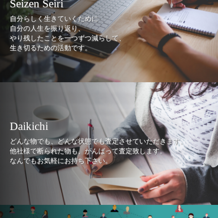
Seizen Seiri
自分らしく生きていくために
自分の人生を振り返り、
やり残したことを一つずつ減らして、
生き切るための活動です。
Daikichi
どんな物でも、どんな状態でも査定させていただきます。
他社様で断られた物も、がんばって査定致します。
なんでもお気軽にお持ち下さい。