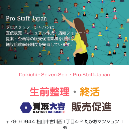
Pro Staff Japan
プロスタッフ・ジャパンは、
宣伝販売・マニュアル作成・店頭フォロー・
提案・企画等の販売促進業務を理解し、
施設賠償保険制度を完備しています。
Daikichi・Seizen-Seiri・Pro-Staff-Japan
生前整理
・
終活
販売促進
〒790-0944 松山市古川西1丁目4-2 たかおマンション 1
階