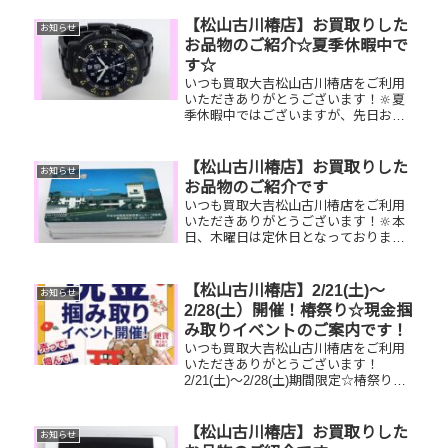
エリー、時計etc.はもちろん、他店で
断られたものや、片手でお持ちいただ
【松山古川椿店】お買取りした
お知らせ
けるものならお買取りできるお品が...
お品物のご紹介☆夏季休暇中で
す☆
いつも買取大吉松山古川椿店をご利用
いただきありがとうございます！🔆夏
季休暇中ではございますが、先日お買
取りしたお品物のご紹介です！ ルミノ
ックスメンズ腕時計／K18イヤリング
／バーバリーキーケースお家で眠って
【松山古川椿店】お買取りした
お知らせ
いるお品物はございませんか？その...
お品物のご紹介です
いつも買取大吉松山古川椿店をご利用
いただきありがとうございます！🔆本
日、木曜日は定休日となっております
がお買取りしたお品物のご紹介です！
テレホンカード／K18リング／PRADA
ハンドバッグお家で眠っているお品物
【松山古川椿店】2/21(土)～
お知らせ
はございませんか？そのお品物...
2/28(土）開催！椿祭り☆現金掴
み取りイベントのご案内です！
いつも買取大吉松山古川椿店をご利用
いただきありがとうございます！
2/21(土)～2/28(土)期間限定☆椿祭り☆
いいご縁フェアとしまして、現金掴み
取りイベントを開催いたします！🥰
11,500円以上ご成約のお客様限定でご
【松山古川椿店】お買取りした
お知らせ
参加いただけます😌(金...