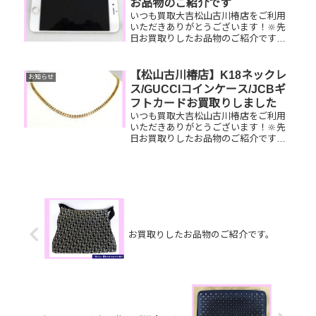
お品物のご紹介です
いつも買取大吉松山古川椿店をご利用
いただきありがとうございます！🔆先
日お買取りしたお品物のご紹介です。
iPhone／K18ブレスレット／CHANEL
復刻トートお家で眠っているお品物は
ございませんか？そのお品物ぜひ！買
【松山古川椿店】K18ネックレ
お知らせ
取大吉松山古川椿店にお...
ス/GUCCIコインケース/JCBギ
フトカードお買取りしました
いつも買取大吉松山古川椿店をご利用
いただきありがとうございます！🔆先
日お買取りしたお品物のご紹介です。
K18ネックレス/GUCCIコインケー
ス/JCBギフトカードお家で眠っている
お品物はございませんか？ぜひ買取大
吉松山古川椿店にお査定させ...
お買取りしたお品物のご紹介です。