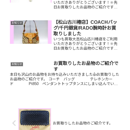
いただきありがとうございます！🔆先
日お買取りしたお品物のご紹介です。
Pt900パールネックレス／PRADAトー
トバッグ／全国百貨店共通商品券お家
で眠っているお品物はございません
【松山古川椿店】COACHバッ
お知らせ
か？そのお品物ぜひ！買取大吉...
グ/千円銀貨/RADO腕時計お買
取りしました
いつも買取大吉松山古川椿店をご利用
いただきありがとうございます！🔆先
日お買取りしたお品物のご紹介です。
COACHショルダーバッグ/千円銀貨幣
プルーフ貨幣セット/RADO腕時計お家
で眠っているお品物はございません
お買取りしたお品物のご紹介で
お知らせ
か？ぜひ買取大吉松山古川椿店...
す
本日も沢山のお品物をお持ち込みいただきました👍お買取りした
お品物のご紹介です。 コーチ バッグ テレホンカー
ド Pt850 ペンダントトップタンスにしまい込んでいた
バッグやジュエリー、テレホンカード、切手などまとめてお持ち
くださ...
お買取りしたお品物のご紹介です。