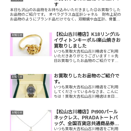
す
本日も沢山のお品物をお持ち込みいただきました😉お買取りした
お品物のご紹介です。 オペラグラス血圧計シャネル 財布上記の
お品物のようにブランド品だけでなく、双眼鏡や血圧計、骨董品
など色んなお品物をお買取りさせていただいております！丁寧に
一点一...
【松山古川椿店】K18リング/ル
お知らせ
イヴィトンキーポル/楽山焼きお
買取りしました
いつも買取大吉松山古川椿店をご利用
いただきありがとうございます！🔆先
日お買取りしたお品物のご紹介です。
K18リング/ルイヴィトンキーポル/楽山
焼きお家で眠っているお品物はござい
ませんか？ぜひ買取大吉松山古川椿店
お買取りしたお品物のご紹介で
お知らせ
にお査定させてください！💫皆...
す。
いつも買取大吉松山古川椿店をご利用
してくださっているみなさま、こんに
ちは！買取大吉松山古川椿店は本日も
元気に営業しております！お買取りし
たお品物のご紹介です☆彡 壊れていて
も、動いてなくても大丈夫です！お家
【松山古川椿店】Pt900パール
お知らせ
で眠っているお品物ぜひお査定させ
ネックレス、PRADAトートバ
て...
ッグ、全国百貨店共通商品券を
いつも買取大吉松山古川椿店をご利用
お買取りしました！