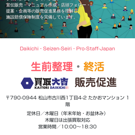
宣伝販売・マニュアル作成・店頭フォロー・
提案・企画等の販売促進業務を理解し、
施設賠償保険制度を完備しています。
Daikichi・Seizen-Seiri・Pro-Staff-Japan
生前整理
・
終活
販売促進
〒790-0944 松山市古川西1丁目4-2 たかおマンション 1
階
定休日／木曜日（年末年始・お盆休み）
木曜日は出張買取対応
営業時間／10:00～18:30