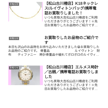
ざいませんか？ぜひお査定させてくだ
【松山古川椿店】K18ネックレ
お知らせ
さい！🔆使用感があっても大丈夫！
ス/ルイヴィトンバッグ/携帯電
ぜ...
話お買取りしました！
いつも買取大吉松山古川椿店をご利用
いただきありがとうございます！🔆先
日お買取りしたお品物のご紹介です。
K18ネックレス/ルイヴィトン ドーヴ
ィル/携帯電話お家で眠っているお品物
はございませんか？そのお品物ぜひ！
お買取りしたお品物のご紹介で
お知らせ
買取大吉松山古川椿店にお査定...
す
本日も沢山のお品物をお持ち込みいただきました😁お買取りした
お品物のご紹介です。 骨董品 ルイヴィトン 財
布 ティファニー 時計骨董品や破れてボロボロのルイヴィト
ンのバッグや小物、革ベルトが千切れてしまっている時計など…
そんな...
【松山古川椿店】エルメス時計
お知らせ
／古銭／携帯電話お買取りしま
した
いつも買取大吉松山古川椿店をご利用
いただきありがとうございます！🔆先
日お買取りしたお品物のご紹介です。
エルメス時計／古銭／携帯電話お家で
眠っているお品物はございませんか？
ぜひ買取大吉松山古川椿店にお査定さ
せてください！💫皆様のお越しをお