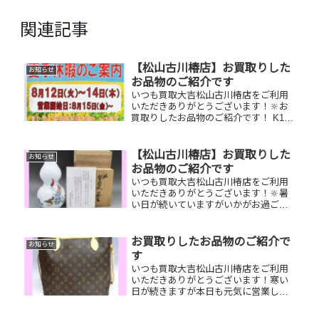
関連記事
【松山古川椿店】お買取りした
お知らせ
お品物のご紹介です
いつも買取大吉松山古川椿店をご利用
いただきありがとうございます！🔆お
買取りしたお品物のご紹介です！ K18
喜平ネックレス ブライトリング時
計 JCBギフトカードお家で眠って
いるお品物はございませんか？そのお
【松山古川椿店】お買取りした
お知らせ
品物ぜひ！買取大吉松山古川椿店...
お品物のご紹介です
いつも買取大吉松山古川椿店をご利用
いただきありがとうございます！🔆暑
い日が続いていますがいかがお過ごし
でしょうか？😚買取大吉松山古川椿店
は本日も元気に営業しております！お
買取りしたお品物のご紹介です！ 酒井
お買取りしたお品物のご紹介で
お知らせ
田柿右衛門一輪挿し／ティファニー
す
ポ...
いつも買取大吉松山古川椿店をご利用
いただきありがとうございます！寒い
日が続きますが本日も元気に営業して
おります😊お買取りしたお品物のご紹
介です！ お家で眠っているお品物はご