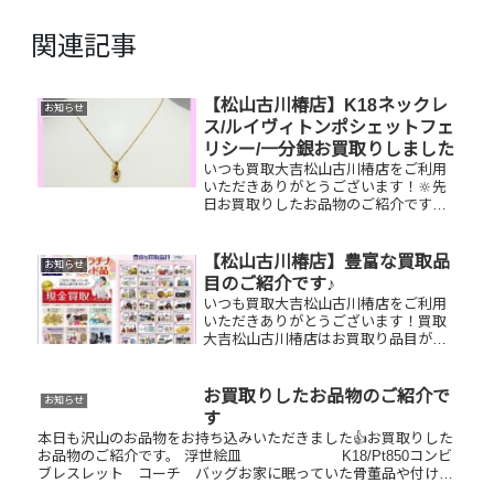
関連記事
【松山古川椿店】K18ネックレ
お知らせ
ス/ルイヴィトンポシェットフェ
リシー/一分銀お買取りしました
いつも買取大吉松山古川椿店をご利用
いただきありがとうございます！🔆先
日お買取りしたお品物のご紹介です。
K18ネックレス/ルイヴィトン ポシェ
ットフェリシー/一分銀お家で眠ってい
るお品物はございませんか？ぜひ買取
【松山古川椿店】豊富な買取品
お知らせ
大吉松山古川椿店にお査定させ...
目のご紹介です♪
いつも買取大吉松山古川椿店をご利用
いただきありがとうございます！買取
大吉松山古川椿店はお買取り品目が豊
富です！🥰ブランド品、貴金属、ジュ
エリー、時計etc.はもちろん、他店で
断られたものや、片手でお持ちいただ
お買取りしたお品物のご紹介で
お知らせ
けるものならお買取りできるお品が...
す
本日も沢山のお品物をお持ち込みいただきました👍お買取りした
お品物のご紹介です。 浮世絵皿 K18/Pt850コンビ
ブレスレット コーチ バッグお家に眠っていた骨董品や付けて
いないアクセサリー、使って状態が悪いバッグなどそんなお品...