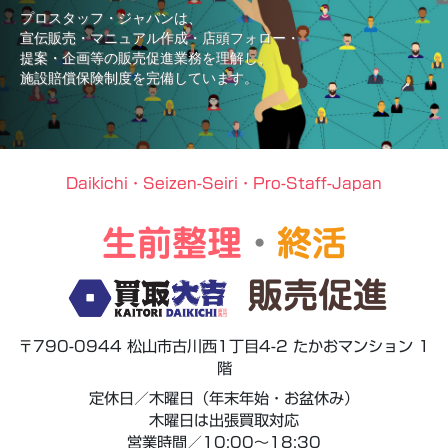
プロスタッフ・ジャパンは、
宣伝販売・マニュアル作成・店頭フォロー・
提案・企画等の販売促進業務を理解し、
施設賠償保険制度を完備しています。
Daikichi・Seizen-Seiri・Pro-Staff-Japan
生前整理
・
終活
販売促進
〒790-0944 松山市古川西1丁目4-2 たかおマンション 1
階
定休日／木曜日（年末年始・お盆休み）
木曜日は出張買取対応
営業時間／10:00～18:30