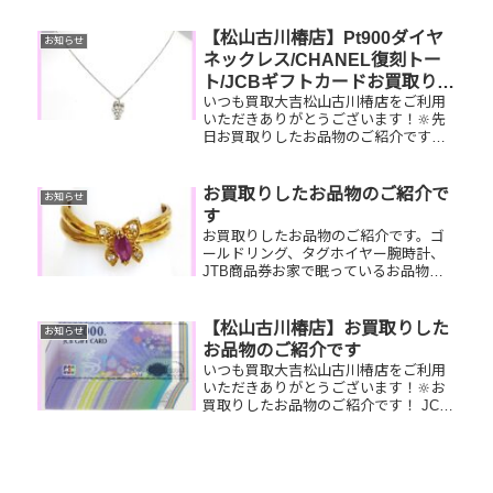
【松山古川椿店】Pt900ダイヤ
お知らせ
ネックレス/CHANEL復刻トー
ト/JCBギフトカードお買取りし
いつも買取大吉松山古川椿店をご利用
ました
いただきありがとうございます！🔆先
日お買取りしたお品物のご紹介です。
Pt900ダイヤネックレス/CHANEL復刻
トート/JCBギフトカードお家で眠って
いるお品物はございませんか？ぜひ買
お買取りしたお品物のご紹介で
お知らせ
取大吉松山古川椿店に...
す
お買取りしたお品物のご紹介です。ゴ
ールドリング、タグホイヤー腕時計、
JTB商品券お家で眠っているお品物が
ございましたらぜひ、お査定させてく
ださい！さらに！現在イベント開催中
です！🎊日頃のご愛顧の感謝を込めて
【松山古川椿店】お買取りした
お知らせ
お買取り￥11,500以上のお客様...
お品物のご紹介です
いつも買取大吉松山古川椿店をご利用
いただきありがとうございます！🔆お
買取りしたお品物のご紹介です！ JCB
ギフトカード／ROLEXデイトジャスト
／Pt900パールリング家で眠っているお
品物はございませんか？そのお品物ぜ
ひ！買取大吉松山古川椿...