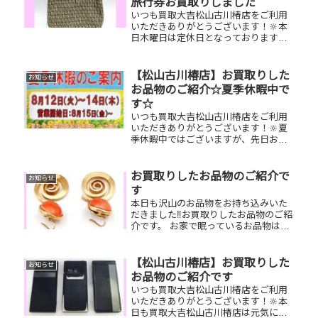
旅行券お買取りしました
いつも買取大吉松山古川椿店をご利用
いただきありがとうございます！🔆本
日木曜日は定休日となっております！
😌先日お買取りしたお品物のご紹介で
す。 フェンディトートバッグ/K18ネッ
クレス/JTB旅行券お家で眠っているお
【松山古川椿店】お買取りした
お知らせ
品物はございませんか？ぜひ...
お品物のご紹介☆夏季休暇中で
す☆
いつも買取大吉松山古川椿店をご利用
いただきありがとうございます！🔆夏
季休暇中ではございますが、先日お買
取りしたお品物のご紹介です！ 御即位
記念10万円金貨／ルイヴィトンエリプ
ス／Pt900サファイヤリングお家で眠っ
お買取りしたお品物のご紹介で
お知らせ
ているお品物はございません...
す
本日も沢山のお品物をお持ち込みいた
だきました‼️お買取りしたお品物のご紹
介です。 お家で眠っているお品物はご
ざいませんか？そのお品物ぜひ！買取
大吉松山古川椿店にお査定させてくだ
さい！🤗皆様のお越しを心よりお待ち
【松山古川椿店】お買取りした
お知らせ
しております！
お品物のご紹介です
いつも買取大吉松山古川椿店をご利用
いただきありがとうございます！🔆本
日も買取大吉松山古川椿店は元気に営