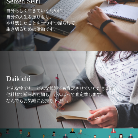
Seizen Seiri
自分らしく生きていくために
自分の人生を振り返り、
やり残したことを一つずつ減らして、
生き切るための活動です。
Daikichi
どんな物でも、どんな状態でも査定させていただきます。
他社様で断られた物も、がんばって査定致します。
なんでもお気軽にお持ち下さい。