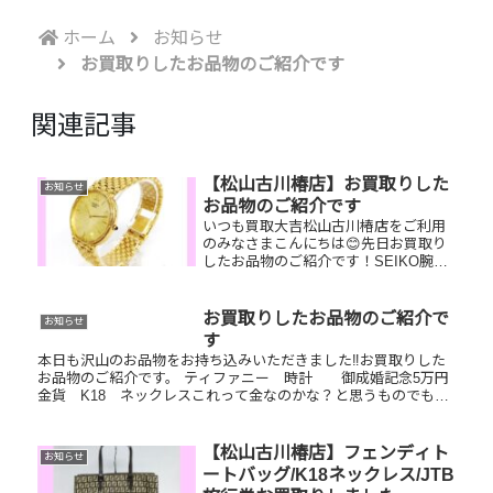
ホーム
お知らせ
お買取りしたお品物のご紹介です
関連記事
【松山古川椿店】お買取りした
お知らせ
お品物のご紹介です
いつも買取大吉松山古川椿店をご利用
のみなさまこんにちは😊先日お買取り
したお品物のご紹介です！SEIKO腕時
計、ダイヤモンドリング、ゴールドネ
ックレス貰ったけどなかなか使う機会
がない、そんなお品物があれば是非お
お買取りしたお品物のご紹介で
お知らせ
持ち込みください！丁寧に一点一点...
す
本日も沢山のお品物をお持ち込みいただきました‼️お買取りした
お品物のご紹介です。 ティファニー 時計 御成婚記念5万円
金貨 K18 ネックレスこれって金なのかな？と思うものでもま
とめてお持ちいただけたら一点一点丁寧に査定させていただきま
す...
【松山古川椿店】フェンディト
お知らせ
ートバッグ/K18ネックレス/JTB