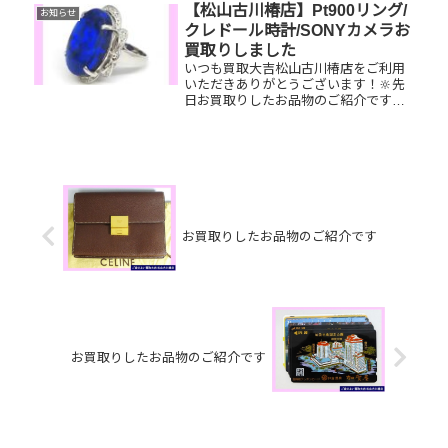
品物はございませんか？ぜひ買取大吉
【松山古川椿店】Pt900リング/
お知らせ
松山古川椿店にお査定させてく...
クレドール時計/SONYカメラお
買取りしました
いつも買取大吉松山古川椿店をご利用
いただきありがとうございます！🔆先
日お買取りしたお品物のご紹介です。
Pt900リング/クレドール時計/SONYカ
メラお家で眠っているお品物はござい
ませんか？ぜひ買取大吉松山古川椿店
にお査定させてください！...
お買取りしたお品物のご紹介です
お買取りしたお品物のご紹介です