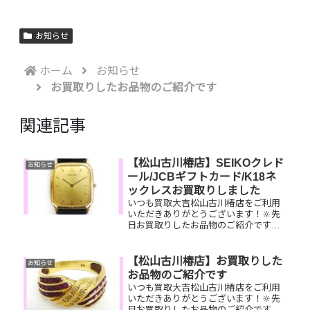
お知らせ
ホーム
お知らせ
お買取りしたお品物のご紹介です
関連記事
【松山古川椿店】SEIKOクレド
お知らせ
ール/JCBギフトカード/K18ネ
ックレスお買取りしました
いつも買取大吉松山古川椿店をご利用
いただきありがとうございます！🔆先
日お買取りしたお品物のご紹介です。
SEIKOクレドール/JCBギフトカー
ド/K18ネックレスお家で眠っているお
品物はございませんか？ぜひ買取大吉
【松山古川椿店】お買取りした
お知らせ
松山古川椿店にお査定させて...
お品物のご紹介です
いつも買取大吉松山古川椿店をご利用
いただきありがとうございます！🔆先
日お買取りしたお品物のご紹介です。