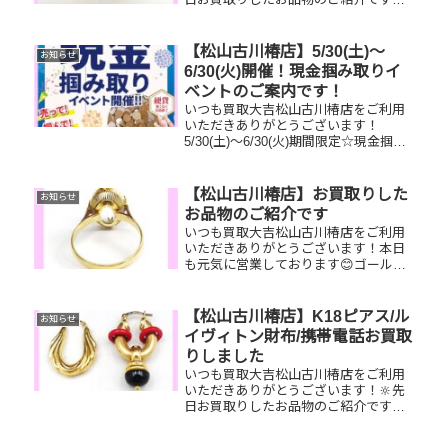
K18リング／ルイヴィトンアルマ／
SEIKO時計お家で眠っているお品物は
ございませんか？そのお品物ぜひ！買
【松山古川椿店】5/30(土)～
お知らせ
取大吉松山古川椿店にお査定させ...
6/30(火)開催！現金掴み取りイ
ベントのご案内です！
いつも買取大吉松山古川椿店をご利用
いただきありがとうございます！
5/30(土)～6/30(火)期間限定☆現金掴み
取りイベント開催中です！🥰11,500円
以上ご成約のお客様限定でご参加いた
だけます😌(金券類、テレカ、切手、古
【松山古川椿店】お買取りした
お知らせ
銭、現行銭両替は対...
お品物のご紹介です
いつも買取大吉松山古川椿店をご利用
いただきありがとうございます！本日
も元気に営業しております😊ゴールド
リング、ゴールドネックレス、クレド
ール腕時計お家で眠っているお品物は
ございませんか？ぜひお査定させてく
【松山古川椿店】K18ピアス/ル
お知らせ
ださい！🔆使用感があっても大丈夫！
イヴィトン財布/携帯電話お買取
ぜ...
りしました
いつも買取大吉松山古川椿店をご利用
いただきありがとうございます！🔆先
日お買取りしたお品物のご紹介です。
K18ピアス/ルイヴィトン ジッピーウ
ォレット/携帯電話お家で眠っているお