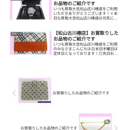
時計お家で眠っているお品物はご...
お品物のご紹介です
いつも買取大吉松山古川椿店をご利用
いただきありがとうございます！🔆本
日も買取大吉松山古川椿店は元気に営
業しております🤗お買取りしたお品物
のご紹介です！ オフィチーネパネラ
イ ルミノールサブマーシブル／
【松山古川椿店】お買取りした
お知らせ
PRADA トートバッグ／K18リング
お品物のご紹介です
お...
いつも買取大吉松山古川椿店をご利用
のみなさまこんにちは😊本日木曜日は
定休日となっております！😶先日お買
取りしたお品物のご紹介です！ お家で
眠っているお品物はございませんか？
買取大吉松山古川椿店にぜひお査定さ
せてください😊ご不明な点がござい
ま...
お買取りしたお品物のご紹介です
お買取りしたお品物のご紹介です