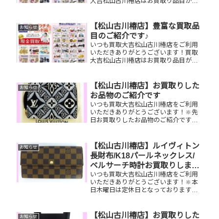
大吉松山古川椿店はお買取り品目が豊
富です！🥰ブランド品、貴金属、ジュ
エリー、時計etc.はもちろん、他店で
断られたものや、片手でお持ちいただ
【松山古川椿店】豊富な買取品
お知らせ
けるものならお買取りできるお品が...
目のご紹介です♪
いつも買取大吉松山古川椿店をご利用
いただきありがとうございます！買取
大吉松山古川椿店はお買取り品目が豊
富です！🥰ブランド品、貴金属、ジュ
エリー、時計etc.はもちろん、他店で
断られたものや、片手でお持ちいただ
【松山古川椿店】お買取りした
お知らせ
けるものならお買取りできるお品が...
お品物のご紹介です
いつも買取大吉松山古川椿店をご利用
いただきありがとうございます！🔆先
日お買取りしたお品物のご紹介です。
ルイヴィトンジッピーコインパース／
Pt900ダイヤモンドリング／図書カード
NEXTお家で眠っているお品物はござ
【松山古川椿店】ルイヴィトン
お知らせ
いませんか？そのお品物ぜひ...
長財布/K18パールネックレス/
ベルサーチ時計お買取りしまし
いつも買取大吉松山古川椿店をご利用
た
いただきありがとうございます！🔆本
日木曜日は定休日となっております😌
先日お買取りしたお品物のご紹介で
す。 ルイヴィトン ポルトフォイユサ
ラ/K18パールネックレス/ベルサーチ
【松山古川椿店】お買取りした
お知らせ