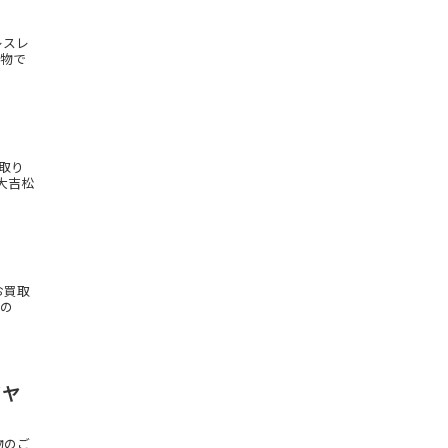
レスレ
物で
取り
大吉松
お買取
もの
イヤ
物のご