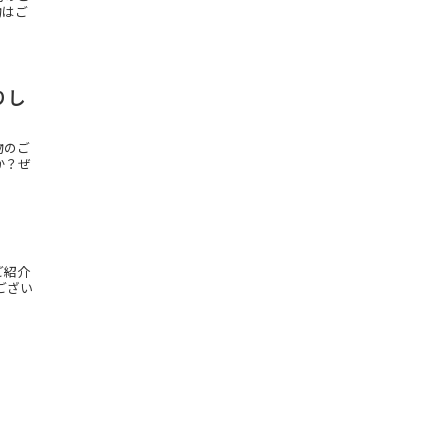
物はご
りし
物のご
か？ぜ
ご紹介
ござい