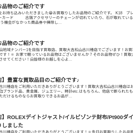
お品物のご紹介です
をお持ち込みいただきました😁お買取りしたお品物のご紹介です。 K18 ブ
トカード 古銭アクセサリーのチェーンが切れていたり、石が取れている
う機会がなかった商品券や掃除し...
お品物のご紹介です
🤗地域ナンバー1を目指す買取店、買取大吉松山古川椿店でございます！お買
です！🔆 お家で眠っているお品物はございませんか？そのお品物ぜひ！買取
せてください！🤗皆様のお越しを心よ...
店】豊富な買取品目のご紹介です♪
古川椿店をご利用いただきありがとうございます！買取大吉松山古川椿店は
🥰ブランド品、貴金属、ジュエリー、時計etc.はもちろん、他店で断られた
ただけるものならお買取りできるお品が...
】ROLEXデイトジャスト/イルビゾンテ財布/Pt900ダ
りしました
古川椿店をご利用いただきありがとうございます！🔆先日お買取りしたお品