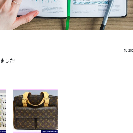
20
した‼️