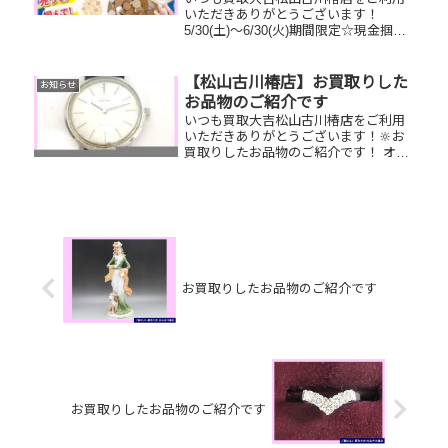
いただきありがとうございます！
5/30(土)～6/30(火)期間限定☆現金掴み
取りイベント開催中です！🥰11,500円
以上ご成約のお客様限定でご参加いた
だけます😌(金券類、テレカ、切手、古
【松山古川椿店】お買取りした
お知らせ
銭、現行銭両替は対...
お品物のご紹介です
いつも買取大吉松山古川椿店をご利用
いただきありがとうございます！🔆お
買取りしたお品物のご紹介です！ オメ
ガメンズ腕時計／ルイヴィトンポルト
フォイユサラ／御在位10万円金貨家で
眠っているお品物はございませんか？
そのお品物ぜひ！買取大吉松山古川...
お買取りしたお品物のご紹介です
お買取りしたお品物のご紹介です