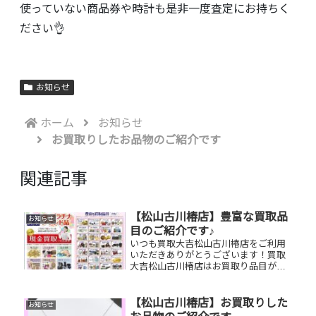
使っていない商品券や時計も是非一度査定にお持ちく
ださい👌
お知らせ
ホーム
お知らせ
お買取りしたお品物のご紹介です
関連記事
【松山古川椿店】豊富な買取品
お知らせ
目のご紹介です♪
いつも買取大吉松山古川椿店をご利用
いただきありがとうございます！買取
大吉松山古川椿店はお買取り品目が豊
富です！🥰ブランド品、貴金属、ジュ
エリー、時計etc.はもちろん、他店で
断られたものや、片手でお持ちいただ
【松山古川椿店】お買取りした
お知らせ
けるものならお買取りできるお品が...