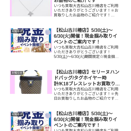
お品物のご紹介です
いつも買取大吉松山古川椿店をご利用
いただきありがとうございます！🔆お
買取りしたお品物のご紹介です！
Pt900ダイヤネックレス／ルイヴィトン
トロカデロ／FUJIカメラ家で眠ってい
るお品物はございませんか？そのお品
【松山古川椿店】5/30(土)～
お知らせ
物ぜひ！買取大吉松山古川椿店...
6/30(火)開催！現金掴み取りイ
ベントのご案内です！
いつも買取大吉松山古川椿店をご利用
いただきありがとうございます！
5/30(土)～6/30(火)期間限定☆現金掴み
取りイベント開催中です！🥰11,500円
以上ご成約のお客様限定でご参加いた
だけます😌(金券類、テレカ、切手、古
【松山古川椿店】セリーヌハン
お知らせ
銭、現行銭両替は対...
ドバッグ/タグホイヤー時
計/K18ブレスレットお買取りし
いつも買取大吉松山古川椿店をご利用
ました
いただきありがとうございます！🔆先
日お買取りしたお品物のご紹介です。
セリーヌハンドバッグ/タグホイヤー時
計/K18ブレスレットお家で眠っている
お品物はございませんか？ぜひ買取大
【松山古川椿店】5/30(土)～
お知らせ
吉松山古川椿店にお査定させて...
6/30(火)開催！現金掴み取りイ
ベントのご案内です！
いつも買取大吉松山古川椿店をご利用