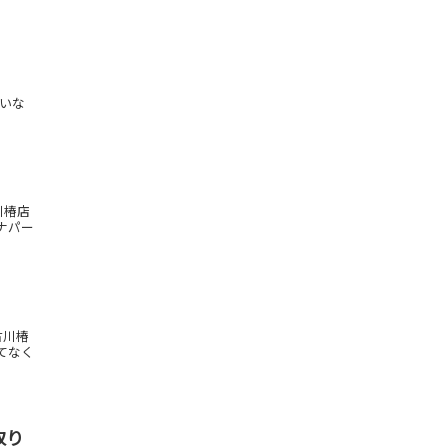
いな
川椿店
ナパー
古川椿
てなく
取り