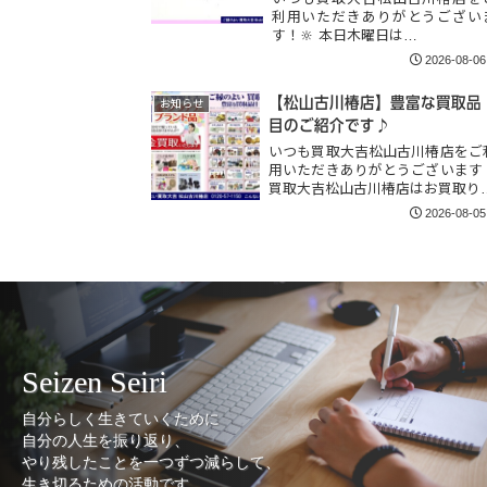
利用いただきありがとうござい
す！🔆 本日木曜日は…
2026-08-06
【松山古川椿店】豊富な買取品
お知らせ
目のご紹介です♪
いつも買取大吉松山古川椿店をご
用いただきありがとうございます
買取大吉松山古川椿店はお買取り
2026-08-05
Seizen Seiri
自分らしく生きていくために
自分の人生を振り返り、
やり残したことを一つずつ減らして、
生き切るための活動です。