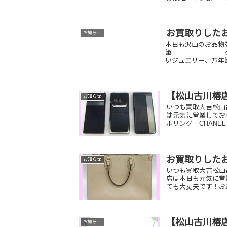
お買取りした
お知らせ
本日も沢山のお品物
筆 クオカード
いジュエリー、万年筆
【松山古川椿
お知らせ
いつも買取大吉松山
は元気に営業して
ルリング CHANE
お買取りした
お知らせ
いつも買取大吉松山
店は本日も元気に営
ても大丈夫です！お
【松山古川椿店
お知らせ