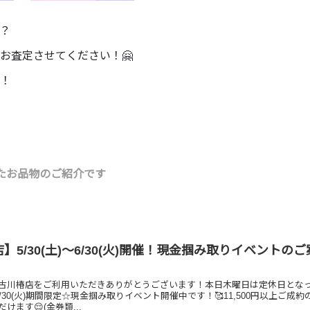
？
お査定させてください！🤗
！
たお品物のご紹介です
】5/30(土)～6/30(火)開催！現金掴み取りイベントの
古川椿店をご利用いただきありがとうございます！本日木曜日は定休日とな
～6/30(火)期間限定☆現金掴み取りイベント開催中です！🥰11,500円以上ご成約
ます😌(金券類...