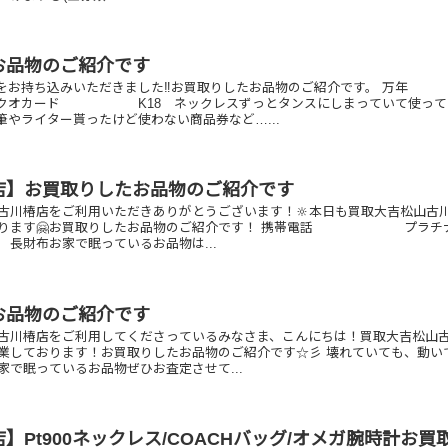
お品物のご紹介です
をお持ち込みいただきました‼️お買取りしたお品物のご紹介です。 万年
 K18 ネックレスずっとタンスにしまっていて使って
やライター貰ったけど使わない商品券など…...
店】お買取りしたお品物のご紹介です
古川椿店をご利用いただきありがとうございます！🔆本日も買取大吉松山古
おります🤗お買取りしたお品物のご紹介です！ 携帯電話 プラチ
L 長財布お家で眠っているお品物は...
お品物のご紹介です
古川椿店をご利用してくださっているみなさま、こんにちは！買取大吉松山
業しております！お買取りしたお品物のご紹介です☆彡 壊れていても、動い
家で眠っているお品物ぜひお査定させて...
】Pt900ネックレス/COACHバッグ/オメガ腕時計お買