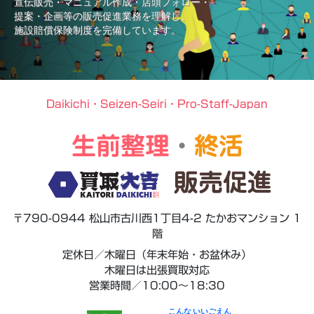
宣伝販売・マニュアル作成・店頭フォロー・
提案・企画等の販売促進業務を理解し、
施設賠償保険制度を完備しています。
Daikichi・Seizen-Seiri・Pro-Staff-Japan
生前整理
・
終活
販売促進
〒790-0944 松山市古川西1丁目4-2 たかおマンション 1
階
定休日／木曜日（年末年始・お盆休み）
木曜日は出張買取対応
営業時間／10:00～18:30