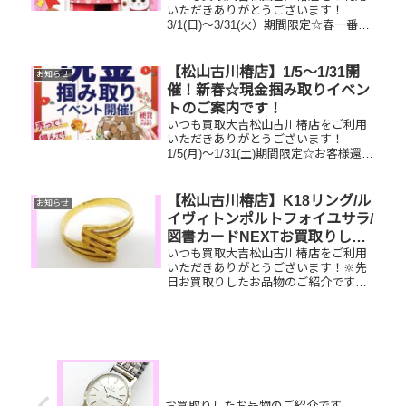
いただきありがとうございます！
3/1(日)～3/31(火）期間限定☆春一番・
お客様感謝フェアとしまして現金が当
たる！いいごえん★ガチャ抽選会開催
中です！🥰11,500円以上ご成約のお客
【松山古川椿店】1/5～1/31開
お知らせ
様限定でご参加いただけ...
催！新春☆現金掴み取りイベン
トのご案内です！
いつも買取大吉松山古川椿店をご利用
いただきありがとうございます！
1/5(月)～1/31(土)期間限定☆お客様還元
フェアとしまして、新春☆現金掴み取
りイベントを開催いたします！🥰
11,500円以上ご成約のお客様限定でご
【松山古川椿店】K18リング/ル
お知らせ
参加いただけます😌(金券...
イヴィトンポルトフォイユサラ/
図書カードNEXTお買取りしま
いつも買取大吉松山古川椿店をご利用
した
いただきありがとうございます！🔆先
日お買取りしたお品物のご紹介です。
K18リング/ルイヴィトンポルトフォイ
ユサラ/図書カードNEXTお家で眠って
いるお品物はございませんか？ぜひ買
取大吉松山古川椿店にお査定...
お買取りしたお品物のご紹介です