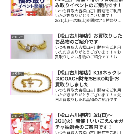
み取りイベントのご案内です！
いつも買取大吉松山古川椿店をご利用
いただきありがとうございます！
2/21(土)～2/28(土)期間限定☆椿祭り☆
いいご縁フェアとしまして、現金掴み
取りイベントを開催いたします！🥰
11,500円以上ご成約のお客様限定でご
【松山古川椿店】お買取りした
お知らせ
参加いただけます😌(金...
お品物のご紹介です
いつも買取大吉松山古川椿店をご利用
いただきありがとうございます！🔆お
買取りしたお品物のご紹介です！お家
で眠っているお品物はございません
か？そのお品物ぜひ！買取大吉松山古
川椿店にお査定させてください！🤗
【松山古川椿店】K18ネックレ
お知らせ
ス/COACH財布/SEIKO時計お
買取りしました
いつも買取大吉松山古川椿店をご利用
いただきありがとうございます！🔆先
日お買取りしたお品物のご紹介です。
K18ネックレス/COACH財布/SEIKO時
計お家で眠っているお品物はございま
せんか？ぜひ買取大吉松山古川椿店に
【松山古川椿店】3/1(日)～
お知らせ
お査定させてください！...
3/31(火）開催！いいごえん★ガ
チャ抽選会のご案内です！
いつも買取大吉松山古川椿店をご利用