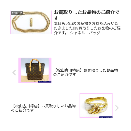
COACH財布/万年筆18Kペン先/オメガ
腕時計お家で眠っているお品物はござ
いませんか？ぜひ買取大吉松山古川椿
お買取りしたお品物のご紹介で
お知らせ
店にお査定させてください！...
す
本日も沢山のお品物をお持ち込みいた
だきました‼️お買取りしたお品物のご紹
介です。 シャネル バッグ
K18 リング 全国百貨店共
通券ずっとタンスにしまっていて使っ
ていないブランドバッグやジュエリ
ー、貰ったけど使わない商品券な
ど…...
【松山古川椿店】お買取りしたお品物
のご紹介です
【松山古川椿店】お買取りしたお品物
のご紹介です