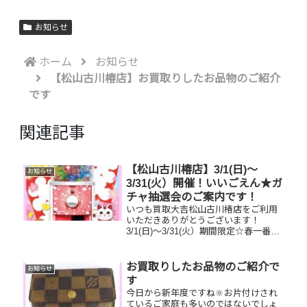
お知らせ
ホーム
お知らせ
【松山古川椿店】お買取りしたお品物のご紹介
です
関連記事
【松山古川椿店】3/1(日)～
お知らせ
3/31(火）開催！いいごえん★ガ
チャ抽選会のご案内です！
いつも買取大吉松山古川椿店をご利用
いただきありがとうございます！
3/1(日)～3/31(火）期間限定☆春一番・
お客様感謝フェアとしまして現金が当
たる！いいごえん★ガチャ抽選会開催
中です！🥰11,500円以上ご成約のお客
お買取りしたお品物のご紹介で
お知らせ
様限定でご参加いただけ...
す
今日から新年度ですね🔆お片付けされ
ているご家庭も多いのではないでしょ