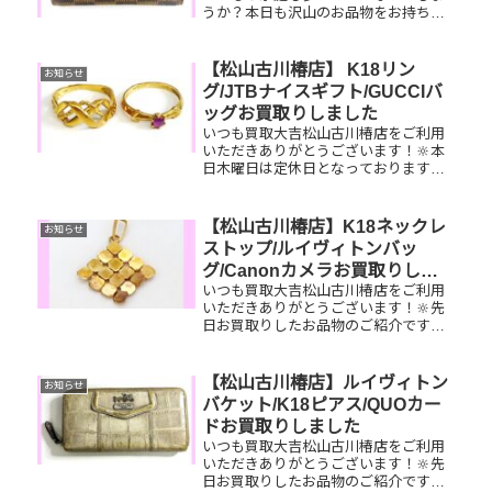
うか？本日も沢山のお品物をお持ち込
みいただきました👍お買取りしたお品
物のご紹介です。 お家で眠っているお
品物がございましたら是非お査定させ
【松山古川椿店】 K18リン
お知らせ
てください！
グ/JTBナイスギフト/GUCCIバ
ッグお買取りしました
いつも買取大吉松山古川椿店をご利用
いただきありがとうございます！🔆本
日木曜日は定休日となっております😌
先日お買取りしたお品物のご紹介で
す。 K18リング/JTBナイスギフ
ト/GUCCIショルダーバッグお家で眠っ
【松山古川椿店】K18ネックレ
お知らせ
ているお品物はございませんか？...
ストップ/ルイヴィトンバッ
グ/Canonカメラお買取りしま
いつも買取大吉松山古川椿店をご利用
した
いただきありがとうございます！🔆先
日お買取りしたお品物のご紹介です。
K18ネックレストップ/ルイヴィトン
ヴィーナス/Canon カメラお家で眠っ
ているお品物はございませんか？ぜひ
【松山古川椿店】ルイヴィトン
お知らせ
買取大吉松山古川椿店にお...
バケット/K18ピアス/QUOカー
ドお買取りしました
いつも買取大吉松山古川椿店をご利用
いただきありがとうございます！🔆先
日お買取りしたお品物のご紹介です。