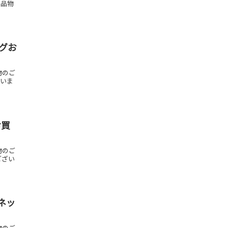
お品物
ッグお
物のご
ざいま
お買
物のご
ござい
ネッ