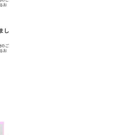
物のご
るお
まし
物のご
るお