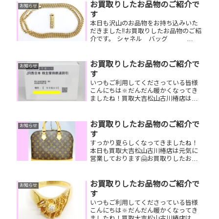
お品物はございませんか？ぜひ買取大
お買取りしたお品物のご紹介で
お知らせ
吉松山古川椿店にお査定させ...
す
本日も沢山のお品物をお持ち込みいた
だきました‼️お買取りしたお品物のご紹
介です。 シャネル バッグ
K18 リング 全国百貨店共
通券ずっとタンスにしまっていて使っ
ていないブランドバッグやジュエリ
お買取りしたお品物のご紹介で
お知らせ
ー、貰ったけど使わない商品券な
す
ど…...
いつもご利用してくださっている皆様
こんにちは🔆だんだん暖かくなってき
ましたね！買取大吉松山古川椿店は本
日も元気に営業しております🫡お買取
りしたお品物のご紹介です。 お家で眠
っているお品物はございませんか？そ
お買取りしたお品物のご紹介で
お知らせ
のお品物ぜひ！買取大吉松山古川椿
す
店...
すっかり夏らしくなってきましたね！
本日も買取大吉松山古川椿店は元気に
営業しております🤗お買取りしたお品
物のご紹介です！ ルイヴィトン アル
マ テレフォンカード 携帯電話
お家で眠っているお品物はございませ
お買取りしたお品物のご紹介で
お知らせ
んか？そのお品物ぜひ！買取大吉松
す
山...
いつもご利用してくださっている皆様
こんにちは🔆だんだん暖かくなってき
ましたね！買取大吉松山古川椿店は本