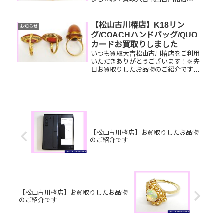
日も元気に営業しております🫡お買取
りしたお品物のご紹介です。 お家で眠
っているお品物はございませんか？そ
【松山古川椿店】K18リン
お知らせ
のお品物ぜひ！買取大吉松山古川椿
グ/COACHハンドバッグ/QUO
店...
カードお買取りしました
いつも買取大吉松山古川椿店をご利用
いただきありがとうございます！🔆先
日お買取りしたお品物のご紹介です。
K18リング/COACHハンドバッグ/QUO
カードお家で眠っているお品物はござ
いませんか？ぜひ買取大吉松山古川椿
店にお査定させてください...
【松山古川椿店】お買取りしたお品物
のご紹介です
【松山古川椿店】お買取りしたお品物
のご紹介です