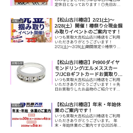
定休日となっております！😶先日お買
取りしたお品物のご紹介です！ お家で
眠っているお品物はございませんか？
買取大吉松山古川椿店にぜひお査定さ
【松山古川椿店】2/21(土)～
お知らせ
せてください😊ご不明な点がござい
2/28(土）開催！椿祭り☆現金掴
ま...
み取りイベントのご案内です！
いつも買取大吉松山古川椿店をご利用
いただきありがとうございます！
2/21(土)～2/28(土)期間限定☆椿祭り☆
いいご縁フェアとしまして、現金掴み
取りイベントを開催中です！🥰11,500
円以上ご成約のお客様限定でご参加い
【松山古川椿店】Pt900ダイヤ
お知らせ
ただけます😌(金券類...
モンドリング/エルメススカー
フ/JCBギフトカードお買取りし
いつも買取大吉松山古川椿店をご利用
ました
いただきありがとうございます！🔆先
日お買取りしたお品物のご紹介です。
Pt900ダイヤモンドリング/エルメス
プリーツスカーフ/JCBギフトカードお
家で眠っているお品物はございません
【松山古川椿店】年末・年始休
お知らせ
か？ぜひ買取大吉松山古川...
業のご案内です！
いつも買取大吉松山古川椿店をご利用
いただきありがとうございます。 年
末・年始休業のご案内です😌2025年12
月30日(火)～2026年1月4日(日)まで休業