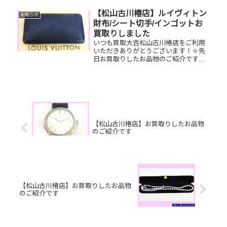
とさせていただきます。 2026年1月5日
(月)から通常営業させていただきます。
【松山古川椿店】ルイヴィトン
お知らせ
来...
財布/シート切手/インゴットお
買取りしました
いつも買取大吉松山古川椿店をご利用
いただきありがとうございます！🔆先
日お買取りしたお品物のご紹介です。
ルイヴィトン ジッピーウォレット/シ
ート切手/インゴットお家で眠っている
お品物はございませんか？ぜひ買取大
吉松山古川椿店にお査定させてく...
【松山古川椿店】お買取りしたお品物
のご紹介です
【松山古川椿店】お買取りしたお品物
のご紹介です