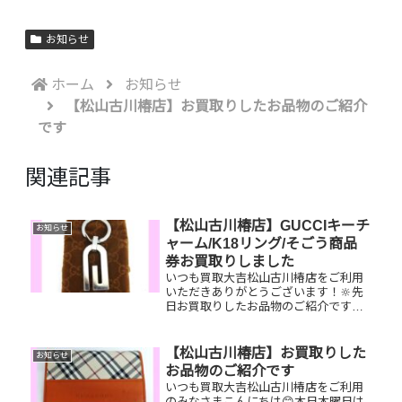
お知らせ
ホーム
お知らせ
【松山古川椿店】お買取りしたお品物のご紹介
です
関連記事
【松山古川椿店】GUCCIキーチ
お知らせ
ャーム/K18リング/そごう商品
券お買取りしました
いつも買取大吉松山古川椿店をご利用
いただきありがとうございます！🔆先
日お買取りしたお品物のご紹介です。
GUCCI キーチャーム/K18リング/そご
う商品券お家で眠っているお品物はご
ざいませんか？ぜひ買取大吉松山古川
【松山古川椿店】お買取りした
お知らせ
椿店にお査定させてくださ...
お品物のご紹介です
いつも買取大吉松山古川椿店をご利用
のみなさまこんにちは😊本日木曜日は