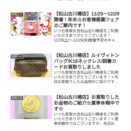
富です！🥰ブランド品、貴金属、ジュ
エリー、時計etc.はもちろん、他店で
断られたものや、片手でお持ちいただ
【松山古川椿店】11/29～12/29
お知らせ
けるものならお買取りできるお品が...
開催！年末☆お客様感謝フェア
のご案内です！
いつも買取大吉松山古川椿店をご利用
いただきありがとうございます！
11/29(土)～12/29(月)開催予定のキャン
ペーンのご案内です！年末☆お客様感
謝フェア・現金が当たるガチャ抽選会
を開催いたします！🥰11,500円以上ご
【松山古川椿店】ルイヴィトン
お知らせ
成約のお客様限定で...
バッグ/K18ネックレス/図書カ
ードお買取りしました
いつも買取大吉松山古川椿店をご利用
いただきありがとうございます！🔆先
日お買取りしたお品物のご紹介です。
ルイヴィトンナイル/K18喜平ネックレ
ス/図書カードNEXTお家で眠っている
お品物はございませんか？ぜひ買取大
【松山古川椿店】お買取りした
お知らせ
吉松山古川椿店にお査定させ...
お品物のご紹介☆夏季休暇中で
す☆
いつも買取大吉松山古川椿店をご利用
いただきありがとうございます！🔆夏
季休暇中ではございますが、先日お買
取りしたお品物のご紹介です！ トリー