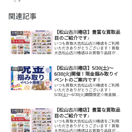
です
関連記事
【松山古川椿店】豊富な買取品
お知らせ
目のご紹介です♪
いつも買取大吉松山古川椿店をご利用
いただきありがとうございます！買取
大吉松山古川椿店はお買取り品目が豊
富です！🥰ブランド品、貴金属、ジュ
エリー、時計etc.はもちろん、他店で
断られたものや、片手でお持ちいただ
【松山古川椿店】5/30(土)～
お知らせ
けるものならお買取りできるお品が...
6/30(火)開催！現金掴み取りイ
ベントのご案内です！
いつも買取大吉松山古川椿店をご利用
いただきありがとうございます！
5/30(土)～6/30(火)期間限定☆現金掴み
取りイベント開催中です！🥰11,500円
以上ご成約のお客様限定でご参加いた
だけます😌(金券類、テレカ、切手、古
【松山古川椿店】豊富な買取品
お知らせ
銭、現行銭両替は対...
目のご紹介です♪
いつも買取大吉松山古川椿店をご利用
いただきありがとうございます！買取
大吉松山古川椿店はお買取り品目が豊