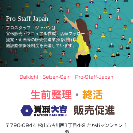
Pro Staff Japan
プロスタッフ・ジャパンは、
宣伝販売・マニュアル作成・店頭フォロー・
提案・企画等の販売促進業務を理解し、
施設賠償保険制度を完備しています。
Daikichi・Seizen-Seiri・Pro-Staff-Japan
生前整理
・
終活
販売促進
〒790-0944 松山市古川西1丁目4-2 たかおマンション 1
階