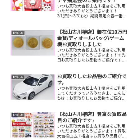
チャ抽選会のご案内です！
いつも買取大吉松山古川椿店をご利用
いただきありがとうございます！
3/1(日)～3/31(火）期間限定☆春一番・
お客様感謝フェアとしまして現金が当
たる！いいごえん★ガチャ抽選会開催
中です！🥰11,500円以上ご成約のお客
【松山古川椿店】御在位10万円
お知らせ
様限定でご参加いただけ...
金貨/ディオールバッグ/ゲーム
機お買取りしました
いつも買取大吉松山古川椿店をご利用
いただきありがとうございます！🔆先
日お買取りしたお品物のご紹介です。
御在位10万円金貨/ディオールトートバ
ッグ/PSPゲーム機お家で眠っているお
品物はございませんか？ぜひ買取大吉
お買取りしたお品物のご紹介で
お知らせ
松山古川椿店にお査定させて...
す。
いつも買取大吉松山古川椿店をご利用
してくださっているみなさま、こんに
ちは！お買取りしたお品物のご紹介で
す☆彡 お家で眠っているお品物がござ
いましたらぜひ、お査定させてくださ
い！そして！現在イベント開催中です
【松山古川椿店】豊富な買取品
お知らせ
(^^♪11,500円以上ご成約の...
目のご紹介です♪
いつも買取大吉松山古川椿店をご利用
いただきありがとうございます！買取
大吉松山古川椿店はお買取り品目が豊