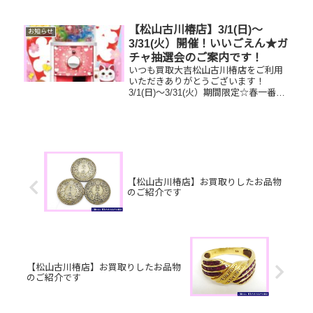
富です！🥰ブランド品、貴金属、ジュ
エリー、時計etc.はもちろん、他店で
断られたものや、片手でお持ちいただ
【松山古川椿店】3/1(日)～
お知らせ
けるものならお買取りできるお品が...
3/31(火）開催！いいごえん★ガ
チャ抽選会のご案内です！
いつも買取大吉松山古川椿店をご利用
いただきありがとうございます！
3/1(日)～3/31(火）期間限定☆春一番・
お客様感謝フェアとしまして現金が当
たる！いいごえん★ガチャ抽選会開催
中です！🥰11,500円以上ご成約のお客
様限定でご参加いただけ...
【松山古川椿店】お買取りしたお品物
のご紹介です
【松山古川椿店】お買取りしたお品物
のご紹介です