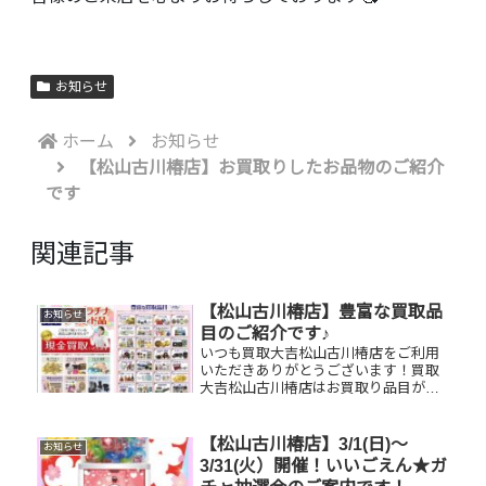
お知らせ
ホーム
お知らせ
【松山古川椿店】お買取りしたお品物のご紹介
です
関連記事
【松山古川椿店】豊富な買取品
お知らせ
目のご紹介です♪
いつも買取大吉松山古川椿店をご利用
いただきありがとうございます！買取
大吉松山古川椿店はお買取り品目が豊
富です！🥰ブランド品、貴金属、ジュ
エリー、時計etc.はもちろん、他店で
断られたものや、片手でお持ちいただ
【松山古川椿店】3/1(日)～
お知らせ
けるものならお買取りできるお品が...
3/31(火）開催！いいごえん★ガ