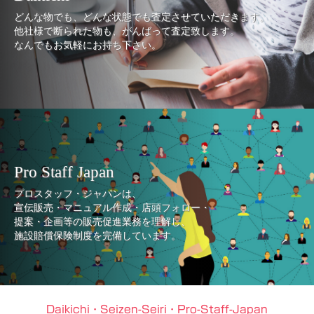
どんな物でも、どんな状態でも査定させていただきます。
他社様で断られた物も、がんばって査定致します。
なんでもお気軽にお持ち下さい。
Pro Staff Japan
プロスタッフ・ジャパンは、
宣伝販売・マニュアル作成・店頭フォロー・
提案・企画等の販売促進業務を理解し、
施設賠償保険制度を完備しています。
Daikichi・Seizen-Seiri・Pro-Staff-Japan