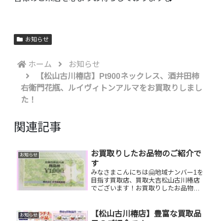
お知らせ
ホーム
お知らせ
【松山古川椿店】Pt900ネックレス、酒井田柿
右衛門花瓶、ルイヴィトンアルマをお買取りしまし
た！
関連記事
お買取りしたお品物のご紹介で
お知らせ
す
みなさまこんにちは🤗地域ナンバー1を
目指す買取店、買取大吉松山古川椿店
でございます！お買取りしたお品物の
ご紹介です！🔆 お家で眠っているお品
物はございませんか？そのお品物ぜ
ひ！買取大吉松山古川椿店にお査定さ
【松山古川椿店】豊富な買取品
お知らせ
せてください！🤗皆様のお越しを心