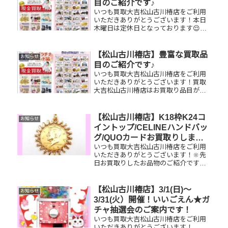
目のご紹介です♪
よ...
いつも買取大吉松山古川椿店をご利用
いただきありがとうございます！本日
木曜日は定休日となっております😌買
取大吉松山古川椿店はお買取り品目が
豊富です！🥰ブランド品、貴金属、ジ
ュエリー、時計etc.はもちろん、他店
【松山古川椿店】豊富な買取品
お知らせ
で断られたものや、片手でお持ちい...
目のご紹介です♪
いつも買取大吉松山古川椿店をご利用
いただきありがとうございます！買取
大吉松山古川椿店はお買取り品目が豊
富です！🥰ブランド品、貴金属、ジュ
エリー、時計etc.はもちろん、他店で
断られたものや、片手でお持ちいただ
【松山古川椿店】K18枠K24コ
お知らせ
けるものならお買取りできるお品が...
イントップ/CELINEハンドバッ
グ/QUOカードお買取りしまし
いつも買取大吉松山古川椿店をご利用
た
いただきありがとうございます！🔆先
日お買取りしたお品物のご紹介です。
K18枠K24コイントップ/CELINEハンド
バッグ/QUOカードお家で眠っているお
品物はございませんか？ぜひ買取大吉
【松山古川椿店】3/1(日)～
お知らせ
松山古川椿店にお査...
3/31(火）開催！いいごえん★ガ
チャ抽選会のご案内です！
いつも買取大吉松山古川椿店をご利用
いただきありがとうございます！