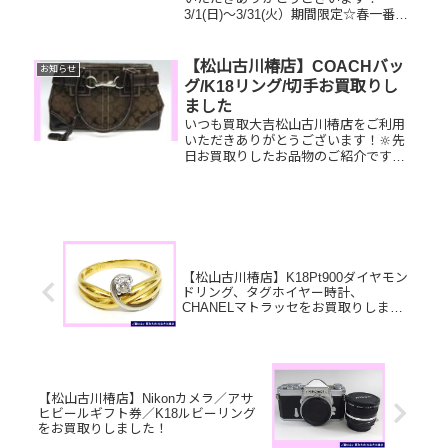
3/1(日)～3/31(火）期間限定☆春一番・
お客様感謝フェアとしまして現金が当
たる！いいごえん★ガチャ抽選会開催
中です！🥰11,500円以上ご成約のお客
【松山古川椿店】COACHバッ
お知らせ
様限定でご参加いただけ...
グ/K18リング/切手お買取りし
ました
いつも買取大吉松山古川椿店をご利用
いただきありがとうございます！🔆先
日お買取りしたお品物のご紹介です。
COACHバッグ/K18リング/切手お家で
眠っているお品物はございませんか？
ぜひ買取大吉松山古川椿店にお査定さ
せてください！💫皆様のお越...
【松山古川椿店】K18Pt900ダイヤモン
ドリング、タグホイヤー時計、
CHANELマトラッセをお買取りしまし
た！
【松山古川椿店】Nikonカメラ／アサ
ヒビールギフト券／K18ルビーリング
をお買取りしました！