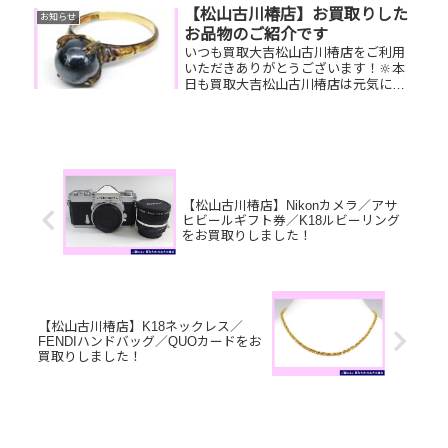
ノグラムヴェルニ折財布/クオカードお
【松山古川椿店】お買取りした
お知らせ
家で眠っているお品物はございま...
お品物のご紹介です
いつも買取大吉松山古川椿店をご利用
いただきありがとうございます！🔆本
日も買取大吉松山古川椿店は元気に営
業しております🤗お買取りしたお品物
のご紹介です！ K18ブラックパールリ
ング／COACHトートバッグ／全国百貨
店共通商品券お家で眠っている...
【松山古川椿店】Nikonカメラ／アサ
ヒビールギフト券／K18ルビーリング
をお買取りしました！
【松山古川椿店】K18ネックレス／
FENDIハンドバッグ／QUOカードをお
買取りしました！