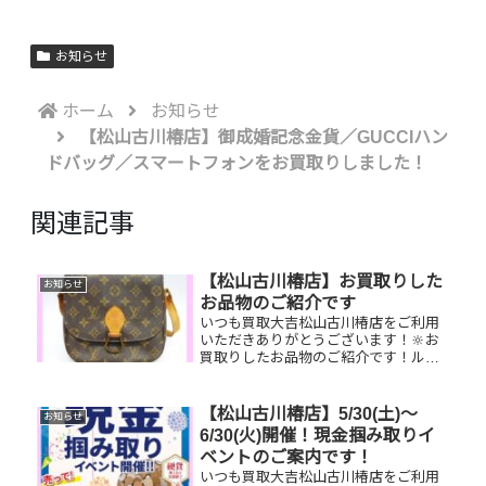
お知らせ
ホーム
お知らせ
【松山古川椿店】御成婚記念金貨／GUCCIハン
ドバッグ／スマートフォンをお買取りしました！
関連記事
【松山古川椿店】お買取りした
お知らせ
お品物のご紹介です
いつも買取大吉松山古川椿店をご利用
いただきありがとうございます！🔆お
買取りしたお品物のご紹介です！ルイ
ヴィトンバッグ、ロレックス腕時計、
シャネルバッグお家で眠っているお品
物はございませんか？そのお品物ぜ
【松山古川椿店】5/30(土)～
お知らせ
ひ！買取大吉松山古川椿店にお査定さ
6/30(火)開催！現金掴み取りイ
せて...
ベントのご案内です！
いつも買取大吉松山古川椿店をご利用