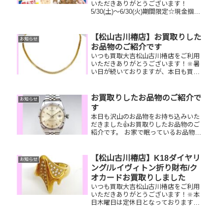
いただきありがとうございます！
5/30(土)～6/30(火)期間限定☆現金掴み
取りイベント開催中です！🥰11,500円
以上ご成約のお客様限定でご参加いた
だけます😌(金券類、テレカ、切手、古
【松山古川椿店】お買取りした
お知らせ
銭、現行銭両替は対...
お品物のご紹介です
いつも買取大吉松山古川椿店をご利用
いただきありがとうございます！🔆暑
い日が続いておりますが、本日も買取
大吉松山古川椿店は元気に営業してお
ります🤗お買取りしたお品物のご紹介
です！ K18喜平ネックレス ルイヴ
お買取りしたお品物のご紹介で
お知らせ
ィトン トリアナ ROLEX ヨ...
す
本日も沢山のお品物をお持ち込みいた
だきました👍お買取りしたお品物のご
紹介です。 お家で眠っているお品物が
ございましたらぜひ、お査定させてく
ださい！そして！現在イベント開催中
です(^^♪11,500円以上ご成約のお客様
【松山古川椿店】K18ダイヤリ
お知らせ
限定でご参加いただけます...
ング/ルイヴィトン折り財布/ク
オカードお買取りしました
いつも買取大吉松山古川椿店をご利用
いただきありがとうございます！🔆本
日木曜日は定休日となっております😌
先日お買取りしたお品物のご紹介で
す。 K18ダイヤリング/ルイヴィトンモ