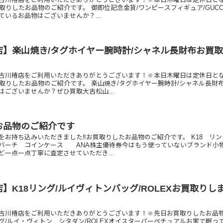
取りしたお品物のご紹介です。 御即位記念金貨/ワンピースフィギュア/GUCC
ているお品物はございませんか？...
店】楽山焼き/タグホイヤー腕時計/シャネル長財布お買
古川椿店をご利用いただきありがとうございます！🔆本日木曜日は定休日と
買取りしたお品物のご紹介です。 楽山焼き/タグホイヤー腕時計/シャネル長財
はございませんか？ぜひ買取大吉松山...
お品物のご紹介です
をお持ち込みいただきました‼️お買取りしたお品物のご紹介です。 K18 リン
 コインケース ANA株主優待券今はもう使っていないブランド小
ど一点一点丁寧に査定させていただき...
】K18リング/ルイヴィトンバッグ/ROLEXお買取りし
古川椿店をご利用いただきありがとうございます！🔆先日お買取りしたお品
ング/ルイ・ヴィトン シタダン/ROLEXオイスターパーペチュアルお家で眠っ