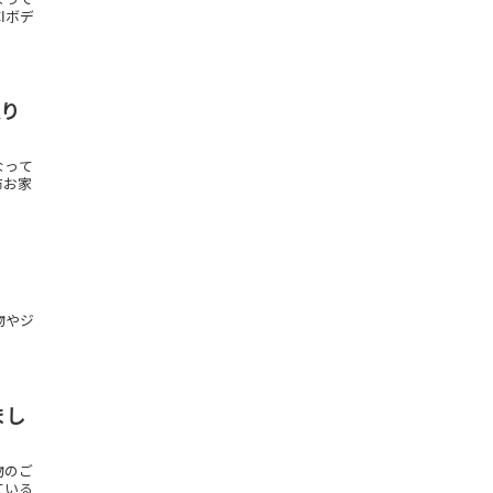
Iボデ
取り
なって
布お家
物やジ
まし
物のご
ている