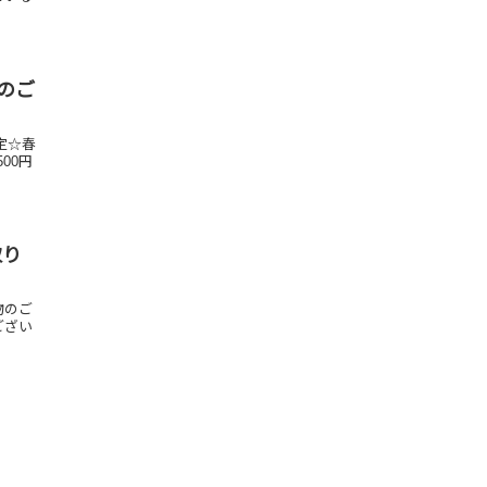
会のご
定☆春
00円
取り
物のご
ござい