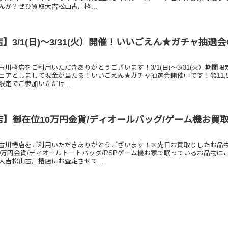
んか？ぜひ買取大吉松山古川椿...
】3/1(日)～3/31(火）開催！いいごえん★ガチャ抽選
川椿店をご利用いただきありがとうございます！3/1(日)～3/31(火）期間限
ェアとしまして現金が当たる！いいごえん★ガチャ抽選会開催中です！🥰11,5
定でご参加いただけ...
】御在位10万円金貨/ディオールバッグ/ゲーム機お買
古川椿店をご利用いただきありがとうございます！🔆先日お買取りしたお品
10万円金貨/ディオールトートバッグ/PSPゲーム機お家で眠っているお品物は
大吉松山古川椿店にお査定させて...