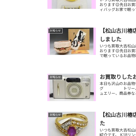
おります😌先日お買
ィバッグお家で眠っ
【松山古川椿
お知らせ
しました
いつも買取大吉松山
おります😌先日お
で眠っているお品物
お買取りした
お知らせ
本日も沢山のお品物
グ トリーバーチ
ュエリー、商品券な
【松山古川椿店
お知らせ
た
いつも買取大吉松山
紹介です。 K18リ