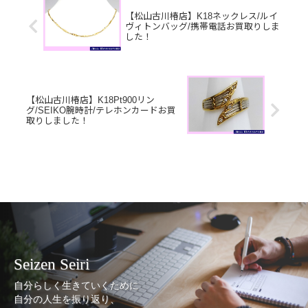
【松山古川椿店】K18ネックレス/ルイ
ヴィトンバッグ/携帯電話お買取りしま
した！
【松山古川椿店】K18Pt900リン
グ/SEIKO腕時計/テレホンカードお買
取りしました！
Seizen Seiri
自分らしく生きていくために
自分の人生を振り返り、