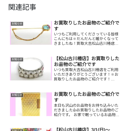
関連記事
お買取りしたお品物のご紹介で
お知らせ
す
いつもご利用してくださっている皆様
こんにちは🔆だんだんと暖かくなって
きましたね！買取大吉松山古川椿店は
本日も元気に営業しております🫡お買
取りしたお品物のご紹介です。 K18ブ
ローチ GUCCI 財
【松山古川椿店】お買取りした
お知らせ
布 オメガ 時計お家で眠っ
お品物のご紹介です
て...
いつも買取大吉松山古川椿店をご利用
いただきありがとうございます！🔆お
買取りしたお品物のご紹介です！
Pt900ダイヤモンドリング／セリーヌト
ートバッグ／オリンポスカメラ家で眠
っているお品物はございませんか？そ
お買取りしたお品物のご紹介で
お知らせ
のお品物ぜひ！買取大吉松山古川椿...
す
本日も沢山のお品物をお持ち込みいた
だきました👍お買取りしたお品物のご
紹介です。 お家で眠っているお品物が
ございましたらぜひ、お査定させてく
ださい！そして！現在イベント開催中
です(^^♪11,500円以上ご成約のお客様
【松山古川椿店】3/1(日)～
お知らせ