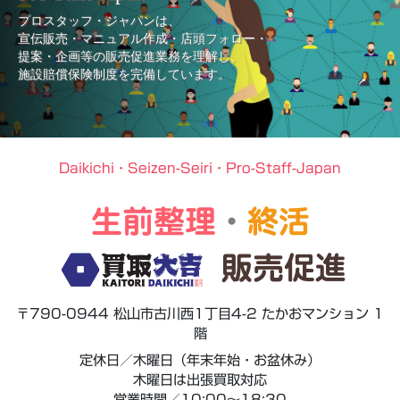
プロスタッフ・ジャパンは、
宣伝販売・マニュアル作成・店頭フォロー・
提案・企画等の販売促進業務を理解し、
施設賠償保険制度を完備しています。
Daikichi・Seizen-Seiri・Pro-Staff-Japan
生前整理
・
終活
販売促進
〒790-0944 松山市古川西1丁目4-2 たかおマンション 1
階
定休日／木曜日（年末年始・お盆休み）
木曜日は出張買取対応
営業時間／10:00～18:30