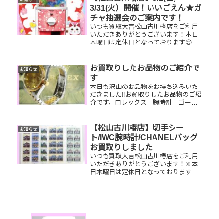
限定でご参加いただけます...
3/31(火）開催！いいごえん★ガ
チャ抽選会のご案内です！
いつも買取大吉松山古川椿店をご利用
いただきありがとうございます！本日
木曜日は定休日となっております😌
3/1(日)～3/31(火）期間限定☆春一番・
お客様感謝フェアとしまして現金が当
たる！いいごえん★ガチャ抽選会開催
お買取りしたお品物のご紹介で
お知らせ
中です！🥰11,500円以...
す
本日も沢山のお品物をお持ち込みいた
だきました‼️お買取りしたお品物のご紹
介です。ロレックス 腕時計 ゴール
ドリング金 眼鏡動いていなくても、
壊れていても、使用感があっても大丈
夫です‼お家で眠っているお品物がござ
【松山古川椿店】切手シー
お知らせ
いましたらぜひ、お査定させてく...
ト/IWC腕時計/CHANELバッグ
お買取りしました
いつも買取大吉松山古川椿店をご利用
いただきありがとうございます！🔆本
日木曜日は定休日となっております😌
先日お買取りしたお品物のご紹介で
す。 切手シート/IWC腕時計/CHANEL
バッグお家で眠っているお品物はござ
いませんか？ぜひ買取大吉松山...