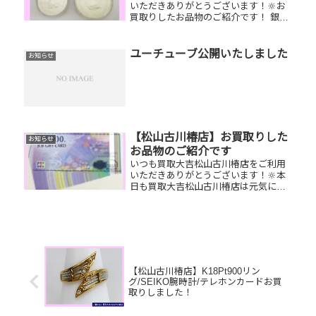
いただきありがとうございます！🔆お
買取りしたお品物のご紹介です！ 銀貨
／フルラ ハンドバッグ／K18 ネク
タイピン家で眠っているお品物はござ
いませんか？そのお品物ぜひ！買取大
ユーチューブ公開いたしました
お知らせ
吉松山古川椿店にお査定させてくだ...
【松山古川椿店】お買取りした
お知らせ
お品物のご紹介です
いつも買取大吉松山古川椿店をご利用
いただきありがとうございます！🔆本
日も買取大吉松山古川椿店は元気に営
業しております🤗お買取りしたお品物
のご紹介です！ JCBギフトカー
ド コーチ ハンドバッグ 18K
ルビーリングお家で眠っているお品物
は...
【松山古川椿店】K18Pt900リン
グ/SEIKO腕時計/テレホンカードお買
取りしました！