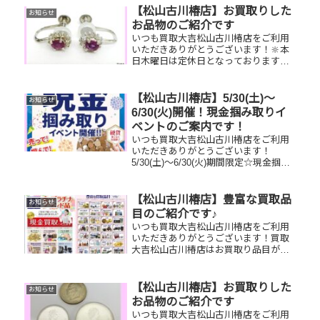
【松山古川椿店】お買取りした
お知らせ
お品物のご紹介です
いつも買取大吉松山古川椿店をご利用
いただきありがとうございます！🔆本
日木曜日は定休日となっております😌
先日お買取りしたお品物のご紹介で
す！ Pt900ピアス Zippo ラ
イター 見返り美人切手家で眠
【松山古川椿店】5/30(土)～
お知らせ
っているお品物はございませ...
6/30(火)開催！現金掴み取りイ
ベントのご案内です！
いつも買取大吉松山古川椿店をご利用
いただきありがとうございます！
5/30(土)～6/30(火)期間限定☆現金掴み
取りイベント開催中です！🥰11,500円
以上ご成約のお客様限定でご参加いた
だけます😌(金券類、テレカ、切手、古
【松山古川椿店】豊富な買取品
お知らせ
銭、現行銭両替は対...
目のご紹介です♪
いつも買取大吉松山古川椿店をご利用
いただきありがとうございます！買取
大吉松山古川椿店はお買取り品目が豊
富です！🥰ブランド品、貴金属、ジュ
エリー、時計etc.はもちろん、他店で
断られたものや、片手でお持ちいただ
【松山古川椿店】お買取りした
お知らせ
けるものならお買取りできるお品が...
お品物のご紹介です
いつも買取大吉松山古川椿店をご利用