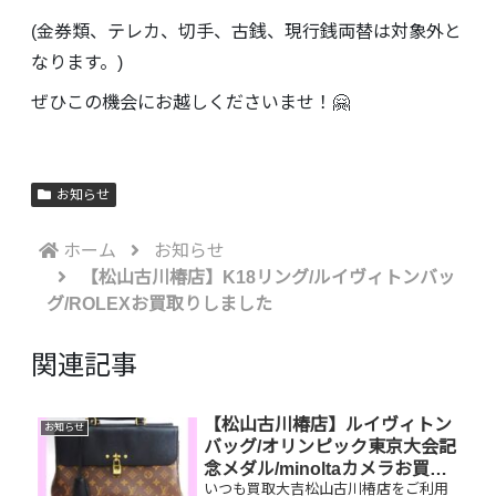
(金券類、テレカ、切手、古銭、現行銭両替は対象外と
なります。)
ぜひこの機会にお越しくださいませ！🤗
お知らせ
ホーム
お知らせ
【松山古川椿店】K18リング/ルイヴィトンバッ
グ/ROLEXお買取りしました
関連記事
【松山古川椿店】ルイヴィトン
お知らせ
バッグ/オリンピック東京大会記
念メダル/minoltaカメラお買取
いつも買取大吉松山古川椿店をご利用
りしました