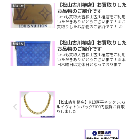
たけど使ってない…そんなお品物があ
【松山古川椿店】お買取りした
お知らせ
れば是非お持ち込みください...
お品物のご紹介です
いつも買取大吉松山古川椿店をご利用
いただきありがとうございます！🔆お
買取りしたお品物のご紹介です！ お家
で眠っているお品物はございません
か？そのお品物ぜひ！買取大吉松山古
川椿店にお査定させてください！🤗さ
【松山古川椿店】お買取りした
お知らせ
らに！現在イベント開催中です！🎊日
お品物のご紹介です
頃...
いつも買取大吉松山古川椿店をご利用
いただきありがとうございます！🔆本
日木曜日は定休日となっております😌
先日お買取りしたお品物のご紹介で
す。 ルイヴィトンクラッチバッグ／パ
ールリング／ダンヒルライターお家で
眠っているお品物はございませんか？
そ...
【松山古川椿店】K18喜平ネックレス/
ルイヴィトンバッグ/100円銀貨お買取
りしました