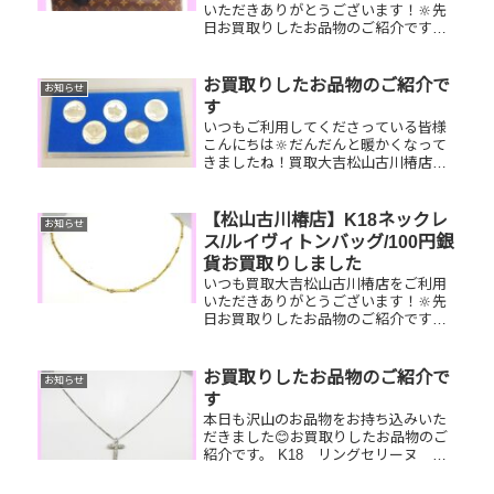
いただきありがとうございます！🔆先
日お買取りしたお品物のご紹介です。
ルイヴィトンヴィーナス/オリンピック
東京大会記念メダル/minoltaカメラお家
で眠っているお品物はございません
お買取りしたお品物のご紹介で
お知らせ
か？ぜひ買取大吉松山古川...
す
いつもご利用してくださっている皆様
こんにちは🔆だんだんと暖かくなって
きましたね！買取大吉松山古川椿店は
本日も元気に営業しております🫡お買
取りしたお品物のご紹介です。 日本万
国博覧会記念メダル ロエベ バッ
【松山古川椿店】K18ネックレ
お知らせ
グ SONY カメラお家で眠って
ス/ルイヴィトンバッグ/100円銀
い...
貨お買取りしました
いつも買取大吉松山古川椿店をご利用
いただきありがとうございます！🔆先
日お買取りしたお品物のご紹介です。
K18ネックレス/ルイヴィトンアル
マ/100円銀貨お家で眠っているお品物
はございませんか？ぜひ買取大吉松山
お買取りしたお品物のご紹介で
お知らせ
古川椿店にお査定させてください...
す
本日も沢山のお品物をお持ち込みいた
だきました😊お買取りしたお品物のご
紹介です。 K18 リングセリーヌ バ
ッグPt850 ネックレス昔は好きで買っ
たけど好みが変わってしまった…貰っ