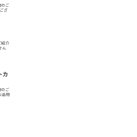
物のご
はござ
ご紹介
せん
トカ
物のご
お品物