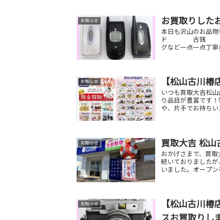
お買取りした
お知らせ
本日も沢山のお品物
ド 古銭 ル
グなど一点一点丁寧
【松山古川椿
お知らせ
いつも買取大吉松山
り品目が豊富です！
や、片手でお持ちい
買取大吉 松
お知らせ
おかげさまで、買取
続いておりましたが
いました。オープン
【松山古川椿店
お知らせ
スお買取りし