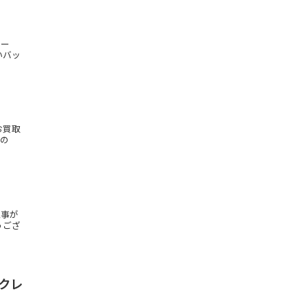
カー
バッ
お買取
もの
工事が
うござ
ックレ