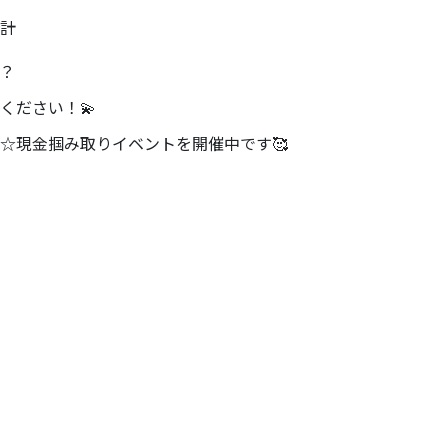
時計
？
ください！💫
☆現金掴み取りイベントを開催中です🥰