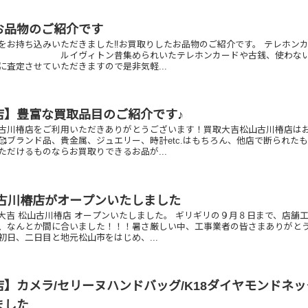
お品物のご紹介です
をお持ち込みいただきました‼️お買取りしたお品物のご紹介です。 テレホン
イヴィトン昔集められいたテレホンカードや古銭、使わない
に査定させていただきますので是非気軽...
店】豊富な買取品目のご紹介です♪
古川椿店をご利用いただきありがとうございます！買取大吉松山古川椿店は
🥰ブランド品、貴金属、ジュエリー、時計etc.はもちろん、他店で断られた
ただけるものならお買取りできるお品が...
山古川椿店がオープンいたしました
大吉 松山古川椿店 オープンいたしました。 ギリギリの９月８日まで、店舗
、なんとか間に合いました！！！暑さ厳しい中、工事業者の皆さまありがと
初日、二日目と地元松山市をはじめ、...
】カメラ/セリーヌハンドバッグ/K18ダイヤモンドネ
ました