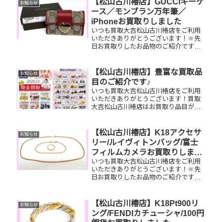
【松山古川椿店】GUCCIキーケ
お知らせ
ース／モンブラン万年筆／
iPhoneお買取りしました
いつも買取大吉松山古川椿店をご利用
いただきありがとうございます！🔆先
日お買取りしたお品物のご紹介です。
GUCCIキーケース／モンブラン万年筆
／iPhoneお家で眠っているお品物はご
ざいませんか？ぜひ買取大吉松山古川
【松山古川椿店】豊富な買取品
お知らせ
椿店にお査定させてくださ...
目のご紹介です♪
いつも買取大吉松山古川椿店をご利用
いただきありがとうございます！買取
大吉松山古川椿店はお買取り品目が豊
富です！🥰ブランド品、貴金属、ジュ
エリー、時計etc.はもちろん、他店で
断られたものや、片手でお持ちいただ
【松山古川椿店】K18アクセサ
お知らせ
けるものならお買取りできるお品が...
リー/ルイヴィトンバッグ/富士
フィルムカメラお買取りしまし
いつも買取大吉松山古川椿店をご利用
た
いただきありがとうございます！🔆先
日お買取りしたお品物のご紹介です。
K18アクセサリー/ルイヴィトン ポルト
ドキュマンヴォワヤージュ/富士フィル
ムカメラお家で眠っているお品物はご
【松山古川椿店】K18Pt900リ
お知らせ
ざいませんか？ぜひ買取大吉...
ング/FENDIカチューシャ/100円