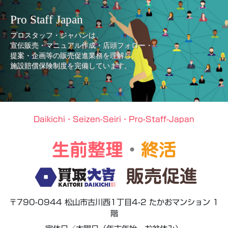
Pro Staff Japan
プロスタッフ・ジャパンは、
宣伝販売・マニュアル作成・店頭フォロー・
提案・企画等の販売促進業務を理解し、
施設賠償保険制度を完備しています。
Daikichi・Seizen-Seiri・Pro-Staff-Japan
生前整理
・
終活
販売促進
〒790-0944 松山市古川西1丁目4-2 たかおマンション 1
階