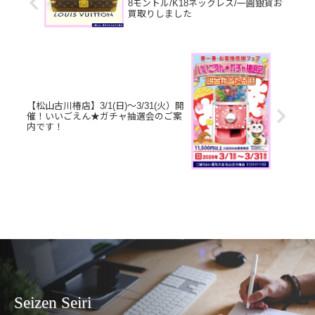
8モントル/K18ネックレス/一圓銀貨お
買取りしました
【松山古川椿店】3/1(日)～3/31(火）開
催！いいごえん★ガチャ抽選会のご案
内です！
Seizen Seiri