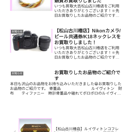
銀貨お買取りしました
いつも買取大吉松山古川椿店をご利用
いただきありがとうございます！🔆先
日お買取りしたお品物のご紹介です。
K18Pt900リング/FENDIカチューシ
ャ/100円銀貨お家で眠っているお品物
はございませんか？ぜひ買取大吉松山
【松山古川椿店】Nikonカメラ/
お知らせ
古川椿店にお査定させ...
ビール共通券/K18ネックレスを
お買取りしました！
いつも買取大吉松山古川椿店をご利用
いただきありがとうございます！🔆先
日お買取りしたお品物のご紹介です。
Nikonカメラ/ビール共通券/K18ネック
レスお家で眠っているお品物はござい
ませんか？そのお品物ぜひ！買取大吉
お買取りしたお品物のご紹介で
お知らせ
松山古川椿店にお査定させ...
す
本日も沢山のお品物をお持ち込みいただきました😁お買取りした
お品物のご紹介です。 骨董品 ルイヴィトン 財
布 ティファニー 時計骨董品や破れてボロボロのルイヴィト
ンのバッグや小物、革ベルトが千切れてしまっている時計など…
そんな...
【松山古川椿店】ルイヴィトンコフレ