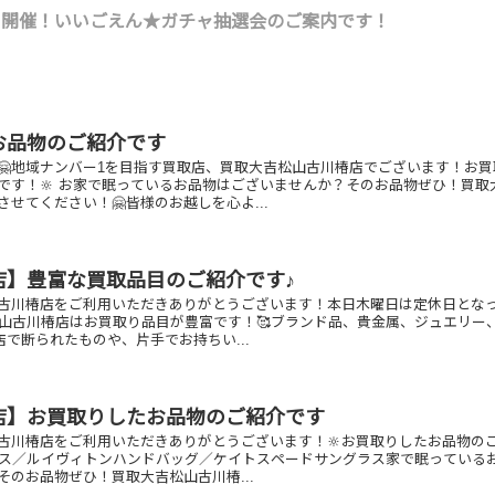
1(火）開催！いいごえん★ガチャ抽選会のご案内です！
お品物のご紹介です
🤗地域ナンバー1を目指す買取店、買取大吉松山古川椿店でございます！お買
です！🔆 お家で眠っているお品物はございませんか？そのお品物ぜひ！買取
せてください！🤗皆様のお越しを心よ...
店】豊富な買取品目のご紹介です♪
古川椿店をご利用いただきありがとうございます！本日木曜日は定休日とな
松山古川椿店はお買取り品目が豊富です！🥰ブランド品、貴金属、ジュエリー
他店で断られたものや、片手でお持ちい...
店】お買取りしたお品物のご紹介です
古川椿店をご利用いただきありがとうございます！🔆お買取りしたお品物の
クレス／ルイヴィトンハンドバッグ／ケイトスペードサングラス家で眠っている
そのお品物ぜひ！買取大吉松山古川椿...