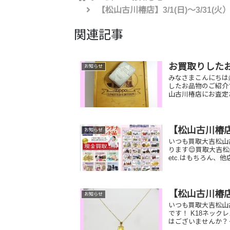
【松山古川椿店】3/1(日)～3/3
関連記事
お買取りした
お知らせ
みなさまこんにちは
したお品物のご紹介
山古川椿店にお査定さ
【松山古川椿
お知らせ
いつも買取大吉松山
ります😌買取大吉
etc.はもちろん、
【松山古川椿
お知らせ
いつも買取大吉松山
です！ K18ネッ
はございませんか？