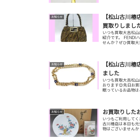
【松山古川椿店
お知らせ
買取りしまし
いつも買取大吉松山
紹介です。 FEND
せんか？ぜひ買取大吉
【松山古川椿店
お知らせ
ました
いつも買取大吉松山
おります😌先日お買
眠っているお品物はご
お買取りした
お知らせ
いつもご利用してく
古川椿店は本日も元
物はございませんか