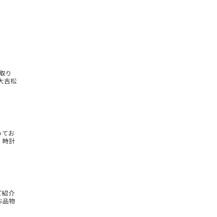
取り
大吉松
ってお
、時計
ご紹介
お品物