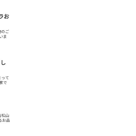
ラお
物のご
ざいま
りし
なって
お家で
吉松山
るお品