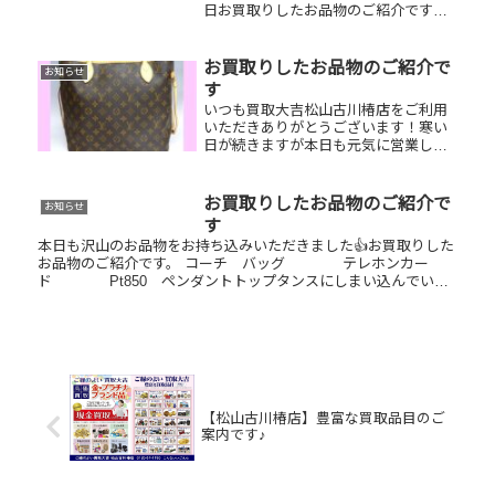
日お買取りしたお品物のご紹介です。
ルイヴィトンバケット/K18ピアス/QUO
カードお家で眠っているお品物はござ
いませんか？ぜひ買取大吉松山古川椿
お買取りしたお品物のご紹介で
お知らせ
店にお査定させてください！...
す
いつも買取大吉松山古川椿店をご利用
いただきありがとうございます！寒い
日が続きますが本日も元気に営業して
おります😊お買取りしたお品物のご紹
介です！ お家で眠っているお品物はご
ざいませんか？ぜひお査定させてくだ
お買取りしたお品物のご紹介で
お知らせ
さい！🔆使用感があっても大丈夫！
す
ぜ...
本日も沢山のお品物をお持ち込みいただきました👍お買取りした
お品物のご紹介です。 コーチ バッグ テレホンカー
ド Pt850 ペンダントトップタンスにしまい込んでいた
バッグやジュエリー、テレホンカード、切手などまとめてお持ち
くださ...
【松山古川椿店】豊富な買取品目のご
案内です♪