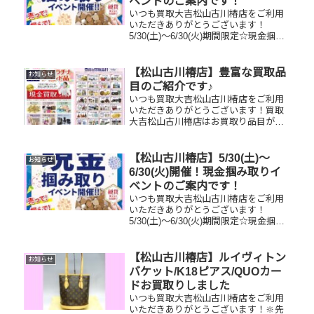
ベントのご案内です！
いつも買取大吉松山古川椿店をご利用
いただきありがとうございます！
5/30(土)～6/30(火)期間限定☆現金掴み
取りイベント開催中です！🥰11,500円
以上ご成約のお客様限定でご参加いた
だけます😌(金券類、テレカ、切手、古
【松山古川椿店】豊富な買取品
お知らせ
銭、現行銭両替は対...
目のご紹介です♪
いつも買取大吉松山古川椿店をご利用
いただきありがとうございます！買取
大吉松山古川椿店はお買取り品目が豊
富です！🥰ブランド品、貴金属、ジュ
エリー、時計etc.はもちろん、他店で
断られたものや、片手でお持ちいただ
【松山古川椿店】5/30(土)～
お知らせ
けるものならお買取りできるお品が...
6/30(火)開催！現金掴み取りイ
ベントのご案内です！
いつも買取大吉松山古川椿店をご利用
いただきありがとうございます！
5/30(土)～6/30(火)期間限定☆現金掴み
取りイベント開催中です！🥰11,500円
以上ご成約のお客様限定でご参加いた
だけます😌(金券類、テレカ、切手、古
【松山古川椿店】ルイヴィトン
お知らせ
銭、現行銭両替は対...
バケット/K18ピアス/QUOカー
ドお買取りしました
いつも買取大吉松山古川椿店をご利用
いただきありがとうございます！🔆先