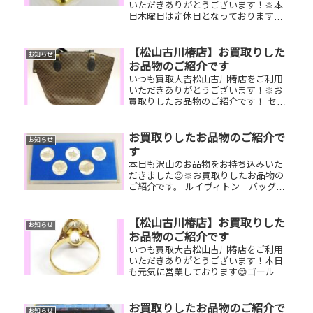
いただきありがとうございます！🔆本
日木曜日は定休日となっております😌
先日お買取りしたお品物のご紹介で
す。 インゴット/CHANEL J12/QUO
カードお家で眠っているお品物はござ
【松山古川椿店】お買取りした
お知らせ
いませんか？ぜひ買取大吉松...
お品物のご紹介です
いつも買取大吉松山古川椿店をご利用
いただきありがとうございます！🔆お
買取りしたお品物のご紹介です！ セリ
ーヌ ハンドバッグ 純銀 茶
器 K18 ネックレスお家で
眠っているお品物はございませんか？
お買取りしたお品物のご紹介で
お知らせ
そのお品物ぜひ！買取大吉松山古川椿
す
店に...
本日も沢山のお品物をお持ち込みいた
だきました😉🔆お買取りしたお品物の
ご紹介です。 ルイヴィトン バッグ
純銀小判 ティファニ
ー リングボロボロのバッグやお家で
眠っている小判、古銭、さびているジ
【松山古川椿店】お買取りした
お知らせ
ュエリーなど…💫お家で眠っているお
お品物のご紹介です
品...
いつも買取大吉松山古川椿店をご利用
いただきありがとうございます！本日
も元気に営業しております😊ゴールド
リング、ゴールドネックレス、クレド
ール腕時計お家で眠っているお品物は
ございませんか？ぜひお査定させてく
お買取りしたお品物のご紹介で
お知らせ