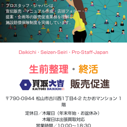
プロスタッフ・ジャパンは、
宣伝販売・マニュアル作成・店頭フォロー・
提案・企画等の販売促進業務を理解し、
施設賠償保険制度を完備しています。
Daikichi・Seizen-Seiri・Pro-Staff-Japan
生前整理
・
終活
販売促進
〒790-0944 松山市古川西1丁目4-2 たかおマンション 1
階
定休日／木曜日（年末年始・お盆休み）
木曜日は出張買取対応
営業時間／10:00～18:30