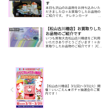
ださい！🔆使用感があっても大丈夫！
す
ぜ...
本日も沢山のお品物をお持ち込みいた
だきました😉🔆お買取りしたお品物の
ご紹介です。 テレホンカード
グッチ 財布 パール リン
グお家で眠っているお品物はございま
せんか？🤗そのお品物ぜひ！！買取大
【松山古川椿店】お買取りした
お知らせ
吉松山古川椿店にお査定させてくだ
お品物のご紹介です
さ...
いつも買取大吉松山古川椿店をご利用
いただきありがとうございます！🔆お
買取りしたお品物のご紹介です！ JCB
ギフトカード／ROLEXデイトジャスト
／Pt900パールリング家で眠っているお
品物はございませんか？そのお品物ぜ
ひ！買取大吉松山古川椿...
【松山古川椿店】3/1(日)～3/31(火）開
催！いいごえん★ガチャ抽選会のご案
内です！