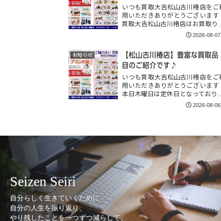
いつも買取大吉松山古川椿店をご
用いただきありがとうございます
買取大吉松山古川椿店はお買取り
2026-08-07
【松山古川椿店】豊富な買取品
お知らせ
目のご紹介です♪
いつも買取大吉松山古川椿店をご
用いただきありがとうございます
本日木曜日は定休日となっており
2026-08-06
Seizen Seiri
自分らしく生きていくために
自分の人生を振り返り、
やり残したことを一つずつ減らして、