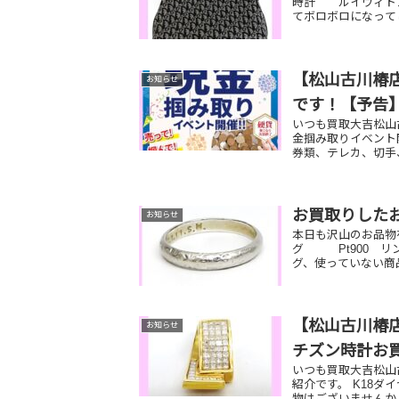
時計 ルイヴィト
てボロボロになって
【松山古川椿店
お知らせ
です！【予告
いつも買取大吉松山古
金掴み取りイベント開
券類、テレカ、切手、
お買取りした
お知らせ
本日も沢山のお品物
グ Pt900 
グ、使っていない商
【松山古川椿店
お知らせ
チズン時計お
いつも買取大吉松山
紹介です。 K18
物はございませんか