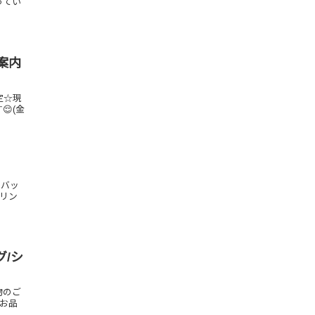
ってい
ご案内
定☆現
😌(金
 バッ
リン
グ/シ
物のご
るお品