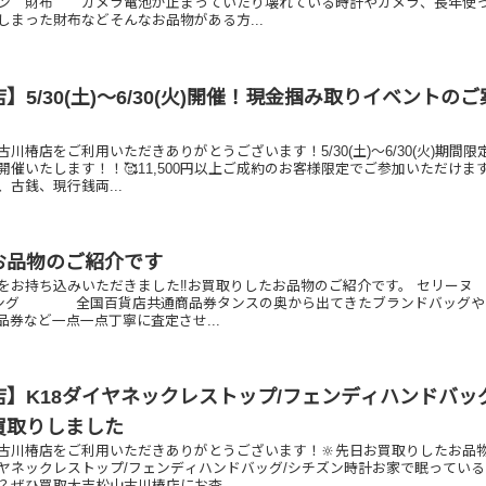
ン 財布 カメラ電池が止まっていたり壊れている時計やカメラ、長年使
しまった財布などそんなお品物がある方...
】5/30(土)～6/30(火)開催！現金掴み取りイベントの
】
川椿店をご利用いただきありがとうございます！5/30(土)～6/30(火)期間限
催いたします！！🥰11,500円以上ご成約のお客様限定でご参加いただけます
古銭、現行銭両...
お品物のご紹介です
をお持ち込みいただきました‼️お買取りしたお品物のご紹介です。 セリーヌ
リング 全国百貨店共通商品券タンスの奥から出てきたブランドバッグや
品券など一点一点丁寧に査定させ...
】K18ダイヤネックレストップ/フェンディハンドバッ
買取りしました
古川椿店をご利用いただきありがとうございます！🔆先日お買取りしたお品
ダイヤネックレストップ/フェンディハンドバッグ/シチズン時計お家で眠ってい
？ぜひ買取大吉松山古川椿店にお査...