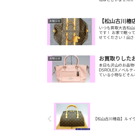
【松山古川椿
お知らせ
いつも買取大吉松山
です！ お家で眠っ
せてください！🤗さ
お買取りした
お知らせ
本日も沢山のお品物
DSROLEXノベ
ている小物などそん
【松山古川椿店】ルイヴィ