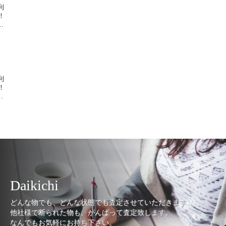
利
！
…
利
！
…
Daikichi
どんな物でも、どんな状態でも査定させていただきます。
他社様で断られた物も、がんばって査定致します。
なんでもお気軽にお持ち下さい。