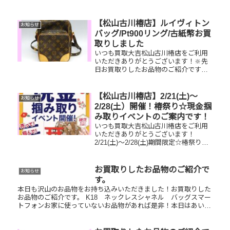
御成婚記念金貨／GUCCIハンドバッグ
／スマートフォンお家で眠っているお
品物はございませんか？そのお品物ぜ
【松山古川椿店】ルイヴィトン
お知らせ
ひ！買取大吉松山古川椿店にお査...
バッグ/Pt900リング/古紙幣お買
取りしました
いつも買取大吉松山古川椿店をご利用
いただきありがとうございます！🔆先
日お買取りしたお品物のご紹介です。
ルイヴィトンアマゾン/Pt900ダイヤモ
ンドリング/古紙幣お家で眠っているお
品物はございませんか？ぜひ買取大吉
【松山古川椿店】2/21(土)～
お知らせ
松山古川椿店にお査定させて...
2/28(土）開催！椿祭り☆現金掴
み取りイベントのご案内です！
いつも買取大吉松山古川椿店をご利用
いただきありがとうございます！
2/21(土)～2/28(土)期間限定☆椿祭り☆
いいご縁フェアとしまして、現金掴み
取りイベントを開催中です！🥰11,500
円以上ご成約のお客様限定でご参加い
お買取りしたお品物のご紹介で
お知らせ
ただけます😌(金券類...
す。
本日も沢山のお品物をお持ち込みいただきました！お買取りした
お品物のご紹介です。 K18 ネックレスシャネル バッグスマー
トフォンお家に使っていないお品物があれば是非！本日はあいに
くの雨ですが、元気に営業中です！そんなお品物があれば是非お
持ち...