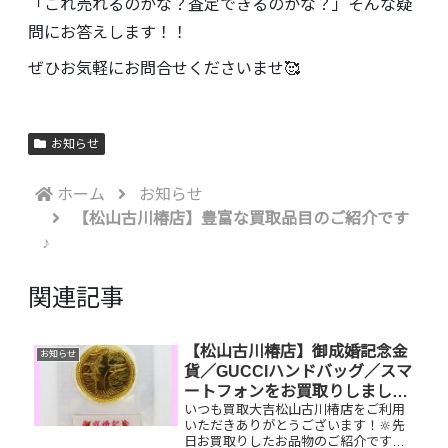
「これ売れるのかな？査定できるのかな？」そんな疑
問にお答えします！！
ぜひお気軽にお問合せくださいませ🥰
お知らせ
ホーム
お知らせ
【松山古川椿店】豊富な買取品目のご紹介です
♪
関連記事
【松山古川椿店】御成婚記念金
お知らせ
貨／GUCCIハンドバッグ／スマ
ートフォンをお買取りしまし
いつも買取大吉松山古川椿店をご利用
た！
いただきありがとうございます！🔆先
日お買取りしたお品物のご紹介です。