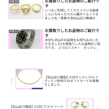
お買取りしたお品物のご紹介で
お知らせ
す
いつもご利用してくださっている皆様
こんにちは🔆だんだん暖かくなってき
ましたね！買取大吉松山古川椿店は本
日も元気に営業しております🫡お買取
りしたお品物のご紹介です。 お家で眠
っているお品物はございませんか？そ
お買取りしたお品物のご紹介で
お知らせ
のお品物ぜひ！買取大吉松山古川椿
す
店...
本日も沢山のお品物をお持ち込みいた
だきました‼️お買取りしたお品物のご紹
介です。 スワロフスキー ネックレス/
ルイヴィトン/ポルトフォイユ・マル
コ 古銭今はもう使っていないブラン
ドジュエリーやブランド財布、古銭な
ど一点一点丁寧に査定させてい...
【松山古川椿店】K18ネックレス/ルイ
ヴィトン財布/VJAギフトカードお買取
りしました
【松山古川椿店】K18ピアス/トリーバ