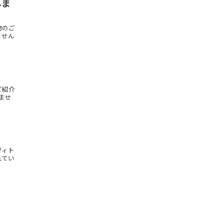
しま
物のご
ません
ご紹介
ませ
ヴィト
れてい