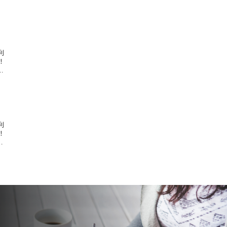
利
！
…
利
！
…