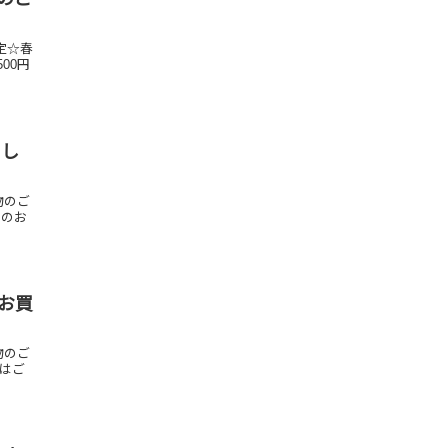
定☆春
00円
まし
物のご
そのお
ンお買
物のご
物はご