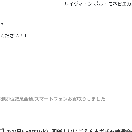
ルイヴィトン ポルトモネビエカ
？
ください！💫
/御即位記念金貨/スマートフォンお買取りしました
】3/1(日)～3/31(火）開催！いいごえん★ガチャ抽選