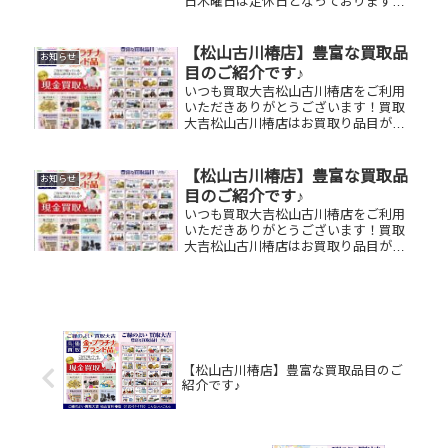
日木曜日は定休日となっております！
😌先日お買取りしたお品物のご紹介で
す。 フェンディトートバッグ/K18ネッ
クレス/JTB旅行券お家で眠っているお
【松山古川椿店】豊富な買取品
お知らせ
品物はございませんか？ぜひ...
目のご紹介です♪
いつも買取大吉松山古川椿店をご利用
いただきありがとうございます！買取
大吉松山古川椿店はお買取り品目が豊
富です！🥰ブランド品、貴金属、ジュ
エリー、時計etc.はもちろん、他店で
断られたものや、片手でお持ちいただ
【松山古川椿店】豊富な買取品
お知らせ
けるものならお買取りできるお品が...
目のご紹介です♪
いつも買取大吉松山古川椿店をご利用
いただきありがとうございます！買取
大吉松山古川椿店はお買取り品目が豊
富です！🥰ブランド品、貴金属、ジュ
エリー、時計etc.はもちろん、他店で
断られたものや、片手でお持ちいただ
けるものならお買取りできるお品が...
【松山古川椿店】豊富な買取品目のご
紹介です♪