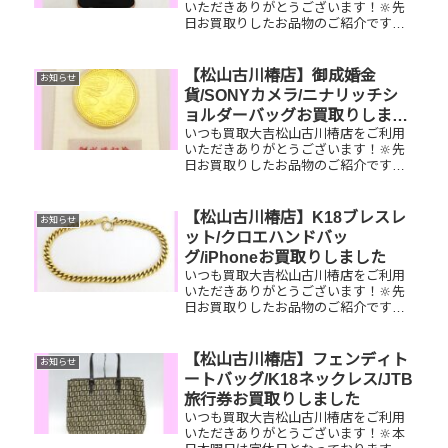
いただきありがとうございます！🔆先
日お買取りしたお品物のご紹介です。
スマートフォン/ルイヴィトンポシェッ
トボスフォール/Pt900ダイヤモンドリ
ングお家で眠っているお品物はござい
【松山古川椿店】御成婚金
お知らせ
ませんか？ぜひ買取大吉松山...
貨/SONYカメラ/ニナリッチシ
ョルダーバッグお買取りしまし
いつも買取大吉松山古川椿店をご利用
た
いただきありがとうございます！🔆先
日お買取りしたお品物のご紹介です。
御成婚金貨/SONYカメラ/ニナリッチシ
ョルダーバッグお家で眠っているお品
物はございませんか？ぜひ買取大吉松
【松山古川椿店】K18ブレスレ
お知らせ
山古川椿店にお査定させてくだ...
ット/クロエハンドバッ
グ/iPhoneお買取りしました
いつも買取大吉松山古川椿店をご利用
いただきありがとうございます！🔆先
日お買取りしたお品物のご紹介です。
K18ブレスレット/クロエ ハンドバッ
グ/iPhoneお家で眠っているお品物はご
ざいませんか？ぜひ買取大吉松山古川
【松山古川椿店】フェンディト
お知らせ
椿店にお査定させてくだ...
ートバッグ/K18ネックレス/JTB
旅行券お買取りしました
いつも買取大吉松山古川椿店をご利用
いただきありがとうございます！🔆本