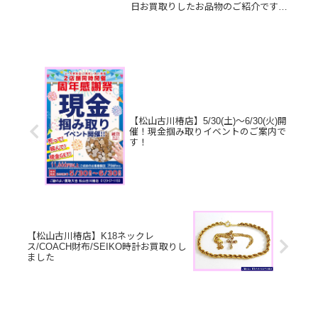
日お買取りしたお品物のご紹介です。
K18リング/エルメス バーキン/切手お
家で眠っているお品物はございません
か？ぜひ買取大吉松山古川椿店にお査
定させてください！💫皆様のお...
【松山古川椿店】5/30(土)～6/30(火)開
催！現金掴み取りイベントのご案内で
す！
【松山古川椿店】K18ネックレ
ス/COACH財布/SEIKO時計お買取りし
ました