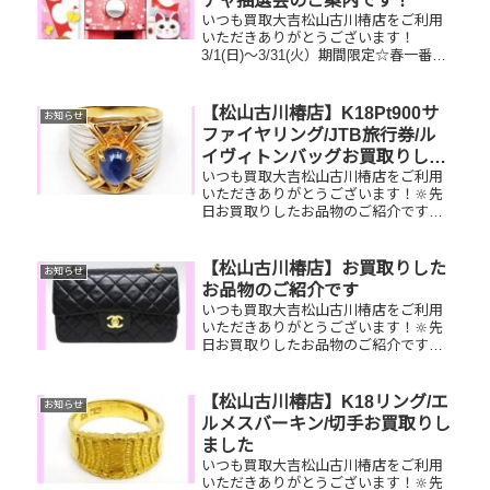
チャ抽選会のご案内です！
いつも買取大吉松山古川椿店をご利用
いただきありがとうございます！
3/1(日)～3/31(火）期間限定☆春一番・
お客様感謝フェアとしまして現金が当
たる！いいごえん★ガチャ抽選会開催
中です！🥰11,500円以上ご成約のお客
【松山古川椿店】K18Pt900サ
お知らせ
様限定でご参加いただけ...
ファイヤリング/JTB旅行券/ル
イヴィトンバッグお買取りしま
いつも買取大吉松山古川椿店をご利用
した
いただきありがとうございます！🔆先
日お買取りしたお品物のご紹介です。
K18Pt900サファイヤリング/JTBナイス
トリップ旅行券/ルイヴィトン トゥルー
スメイクアップお家で眠っているお品
【松山古川椿店】お買取りした
お知らせ
物はございませんか...
お品物のご紹介です
いつも買取大吉松山古川椿店をご利用
いただきありがとうございます！🔆先
日お買取りしたお品物のご紹介です。
CHANELマトラッセ／携帯電話／K18
ブレスレットお家で眠っているお品物
はございませんか？そのお品物ぜひ！
【松山古川椿店】K18リング/エ
お知らせ
買取大吉松山古川椿店にお査定...
ルメスバーキン/切手お買取りし
ました
いつも買取大吉松山古川椿店をご利用
いただきありがとうございます！🔆先