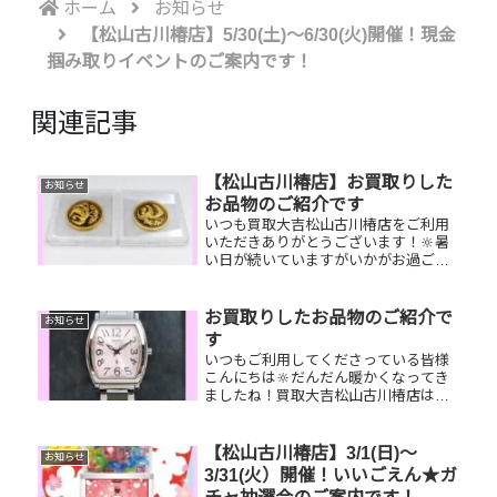
ホーム
お知らせ
【松山古川椿店】5/30(土)～6/30(火)開催！現金
掴み取りイベントのご案内です！
関連記事
【松山古川椿店】お買取りした
お知らせ
お品物のご紹介です
いつも買取大吉松山古川椿店をご利用
いただきありがとうございます！🔆暑
い日が続いていますがいかがお過ごし
でしょうか？😚買取大吉松山古川椿店
は本日も元気に営業しております！お
買取りしたお品物のご紹介です！ 御在
お買取りしたお品物のご紹介で
お知らせ
位10万円金貨 ルイヴィトン ...
す
いつもご利用してくださっている皆様
こんにちは🔆だんだん暖かくなってき
ましたね！買取大吉松山古川椿店は本
日も元気に営業しております🫡お買取
りしたお品物のご紹介です。 お家で眠
っているお品物はございませんか？そ
【松山古川椿店】3/1(日)～
お知らせ
のお品物ぜひ！買取大吉松山古川椿
3/31(火）開催！いいごえん★ガ
店...