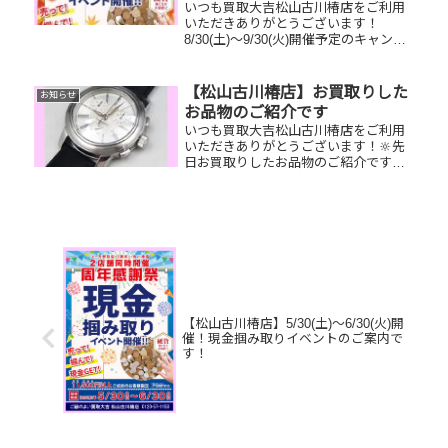
いつも買取大吉松山古川椿店をご利用
いただきありがとうございます！
8/30(土)～9/30(火)開催予定のキャンペ
ーンのご案内です！開店3周年を記念し
て現金掴み取りイベント開催いたしま
す！🥰11,500円以上ご成約のお客様限
【松山古川椿店】お買取りした
お知らせ
定でご参加いただけ...
お品物のご紹介です
いつも買取大吉松山古川椿店をご利用
いただきありがとうございます！🔆先
日お買取りしたお品物のご紹介です。
ティファニー時計／K18リング／
LUMIXカメラお家で眠っているお品物
はございませんか？そのお品物ぜひ！
買取大吉松山古川椿店にお査定させ...
【松山古川椿店】5/30(土)～6/30(火)開
催！現金掴み取りイベントのご案内で
す！