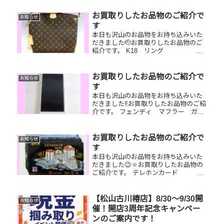
す。 K18ネックレス/Burberryトートバ
ッグ/切手お家で眠っているお品物はご
お買取りしたお品物のご紹介で
お知らせ
ざいませんか？ぜひ買取...
す
本日も沢山のお品物をお持ち込みいた
だきました🫡お買取りしたお品物のご
紹介です。 K18 リング 全
国百貨店共通商品券 バーバリー
バッグ昔と好みのデザインが変わった
からもう付けないなぁ…財布の中に使
お買取りしたお品物のご紹介で
お知らせ
ってない商品券を入れっぱなしにし...
す
本日も沢山のお品物をお持ち込みいた
だきました‼️お買取りしたお品物のご紹
介です。 フェンディ マフラー ガラ
ケー 切手買ったけど結
局あまり使わなかったブランド小物や
処分に困るガラケーや昔ずっと集めて
お買取りしたお品物のご紹介で
お知らせ
いた切手やテレホンカードなど🤗...
す
本日も沢山のお品物をお持ち込みいた
だきました😉🔆お買取りしたお品物の
ご紹介です。 テレホンカード
グッチ 財布 パール リン
グお家で眠っているお品物はございま
せんか？🤗そのお品物ぜひ！！買取大
【松山古川椿店】8/30～9/30開
お知らせ
吉松山古川椿店にお査定させてくだ
催！開店3周年記念キャンペー
さ...
ンのご案内です！