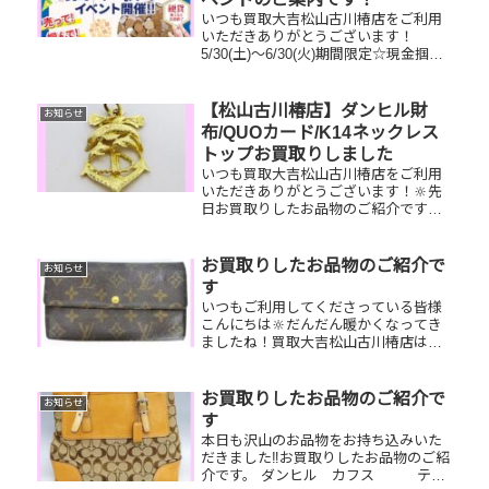
いつも買取大吉松山古川椿店をご利用
いただきありがとうございます！
5/30(土)～6/30(火)期間限定☆現金掴み
取りイベント開催中です！🥰11,500円
以上ご成約のお客様限定でご参加いた
だけます😌(金券類、テレカ、切手、古
【松山古川椿店】ダンヒル財
お知らせ
銭、現行銭両替は対...
布/QUOカード/K14ネックレス
トップお買取りしました
いつも買取大吉松山古川椿店をご利用
いただきありがとうございます！🔆先
日お買取りしたお品物のご紹介です。
ダンヒル財布/QUOカード/K14ネックレ
ストップお家で眠っているお品物はご
ざいませんか？ぜひ買取大吉松山古川
お買取りしたお品物のご紹介で
お知らせ
椿店にお査定させてください...
す
いつもご利用してくださっている皆様
こんにちは🔆だんだん暖かくなってき
ましたね！買取大吉松山古川椿店は本
日も元気に営業しております🫡お買取
りしたお品物のご紹介です。 お家で眠
っているお品物はございませんか？そ
お買取りしたお品物のご紹介で
お知らせ
のお品物ぜひ！買取大吉松山古川椿
す
店...
本日も沢山のお品物をお持ち込みいた
だきました‼️お買取りしたお品物のご紹
介です。 ダンヒル カフス テレ