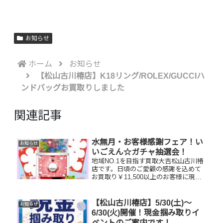
お知らせ
ホーム
お知らせ
【松山古川椿店】K18リング/ROLEX/GUCCIハ
ンドバッグお買取りしました
関連記事
水無月・お客様感謝フェア！い
お知らせ
いごえん☆ガチャ抽選会！
地域NO.1を目指す買取大吉松山古川椿
店です。日頃のご愛顧の感謝を込めて
お買取り￥11,500以上のお客様に現金
が当たるガチャにご参加いただけま
す！🤗空くじなしの抽選会です。ふる
ってご参加くださいませ！利用条件
【松山古川椿店】5/30(土)～
お知らせ
⇒￥11,500以上お買取りの...
6/30(火)開催！現金掴み取りイ
ベントのご案内です！