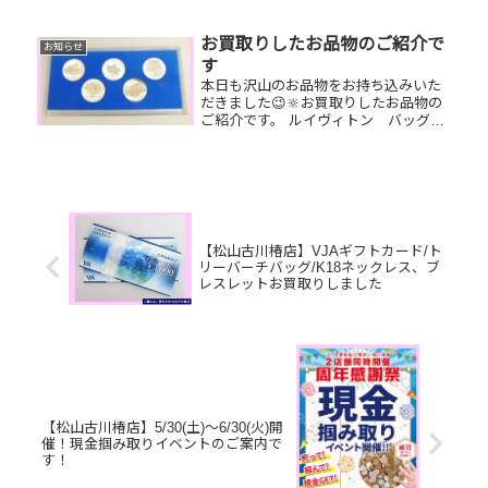
ホンカード 古銭今はもう使っ
ていないブランド小物やテレホンカー
ド、古銭など一点一点丁寧に査定させ
お買取りしたお品物のご紹介で
お知らせ
ていただきますので是非気軽にお...
す
本日も沢山のお品物をお持ち込みいた
だきました😉🔆お買取りしたお品物の
ご紹介です。 ルイヴィトン バッグ
純銀小判 ティファニ
ー リングボロボロのバッグやお家で
眠っている小判、古銭、さびているジ
ュエリーなど…💫お家で眠っているお
品...
【松山古川椿店】VJAギフトカード/ト
リーバーチバッグ/K18ネックレス、ブ
レスレットお買取りしました
【松山古川椿店】5/30(土)～6/30(火)開
催！現金掴み取りイベントのご案内で
す！