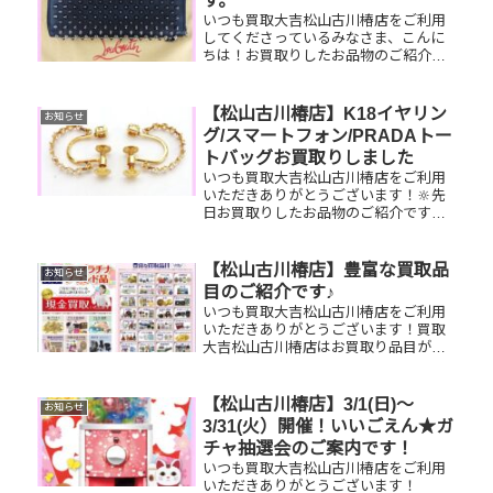
す。
い...
いつも買取大吉松山古川椿店をご利用
してくださっているみなさま、こんに
ちは！お買取りしたお品物のご紹介で
す☆彡 お家で眠っているお品物がござ
いましたらぜひ、お査定させてくださ
い！そして！現在イベント開催中です
【松山古川椿店】K18イヤリン
お知らせ
(^^♪11,500円以上ご成約の...
グ/スマートフォン/PRADAトー
トバッグお買取りしました
いつも買取大吉松山古川椿店をご利用
いただきありがとうございます！🔆先
日お買取りしたお品物のご紹介です。
K18イヤリング/スマートフォ
ン/PRADAトートバッグお家で眠って
いるお品物はございませんか？ぜひ買
【松山古川椿店】豊富な買取品
お知らせ
取大吉松山古川椿店にお査定させて
目のご紹介です♪
く...
いつも買取大吉松山古川椿店をご利用
いただきありがとうございます！買取
大吉松山古川椿店はお買取り品目が豊
富です！🥰ブランド品、貴金属、ジュ
エリー、時計etc.はもちろん、他店で
断られたものや、片手でお持ちいただ
【松山古川椿店】3/1(日)～
お知らせ
けるものならお買取りできるお品が...
3/31(火）開催！いいごえん★ガ
チャ抽選会のご案内です！
いつも買取大吉松山古川椿店をご利用
いただきありがとうございます！