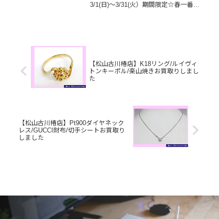
3/1(日)～3/31(火）期間限定☆春一番・
お客様感謝フェアとしまして現金が当
たる！いいごえん★ガチャ抽選会開催
中です！🥰11,500円以上ご成約のお客
様限定でご参加いただけ...
【松山古川椿店】K18リング/ルイヴィ
トンキーポル/楽山焼きお買取りしまし
た
【松山古川椿店】Pt900ダイヤネック
レス/GUCCI財布/切手シートお買取り
しました