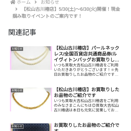
ホーム
お知らせ
【松山古川椿店】5/30(土)～6/30(火)開催！現金
掴み取りイベントのご案内です！
関連記事
【松山古川椿店】パールネック
お知らせ
レス/全国百貨店共通商品券/ル
イヴィトンバッグお買取りしま
いつも買取大吉松山古川椿店をご利用
した
いただきありがとうございます！🔆先
日お買取りしたお品物のご紹介です。
パールネックレス/全国百貨店共通商品
券/ルイヴィトンバケットお家で眠って
いるお品物はございませんか？ぜひ買
【松山古川椿店】お買取りした
お知らせ
取大吉松山古川椿店にお査定させ...
お品物のご紹介です
いつも買取大吉松山古川椿店をご利用
のみなさまこんにちは😊買取大吉松山
古川椿店は本日も元気に営業しており
ます🔆先日お買取りしたお品物のご紹
介です！ゴールドネックレス、ゴール
ドリング、ロレックス腕時計ぜひお査
お買取りしたお品物のご紹介で
お知らせ
定させてください😊ご不明な点がござ