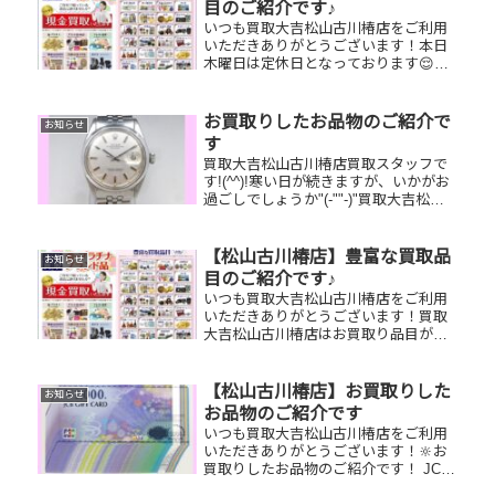
目のご紹介です♪
いつも買取大吉松山古川椿店をご利用
いただきありがとうございます！本日
木曜日は定休日となっております😌買
取大吉松山古川椿店はお買取り品目が
豊富です！🥰ブランド品、貴金属、ジ
ュエリー、時計etc.はもちろん、他店
お買取りしたお品物のご紹介で
お知らせ
で断られたものや、片手でお持ちい...
す
買取大吉松山古川椿店買取スタッフで
す!(^^)!寒い日が続きますが、いかがお
過ごしでしょうか"(-""-)"買取大吉松山
古川椿店は本日も元気に営業しており
ます♪お買い物、お散歩がてらにぜひお
立ち寄りくださいね(*'ω'*)お買取りした
【松山古川椿店】豊富な買取品
お知らせ
お品物...
目のご紹介です♪
いつも買取大吉松山古川椿店をご利用
いただきありがとうございます！買取
大吉松山古川椿店はお買取り品目が豊
富です！🥰ブランド品、貴金属、ジュ
エリー、時計etc.はもちろん、他店で
断られたものや、片手でお持ちいただ
【松山古川椿店】お買取りした
お知らせ
けるものならお買取りできるお品が...
お品物のご紹介です
いつも買取大吉松山古川椿店をご利用
いただきありがとうございます！🔆お
買取りしたお品物のご紹介です！ JCB
ギフトカード／ROLEXデイトジャスト