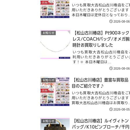
いつも買取大吉松山古川椿店をご
用いただきありがとうございます
本日木曜日は定休日となっており
2026-08-06
【松山古川椿店】Pt900ネック
お知らせ
レス/COACHバッグ/オメガ腕
時計お買取りしました
いつも買取大吉松山古川椿店を
利用いただきありがとうござい
す！🔆 本日木曜日は…
2026-08-06
【松山古川椿店】豊富な買取品
お知らせ
目のご紹介です♪
いつも買取大吉松山古川椿店をご
用いただきありがとうございます
買取大吉松山古川椿店はお買取り
2026-08-05
【松山古川椿店】ルイヴィトン
お知らせ
バッグ/K10ピンブローチ/千円