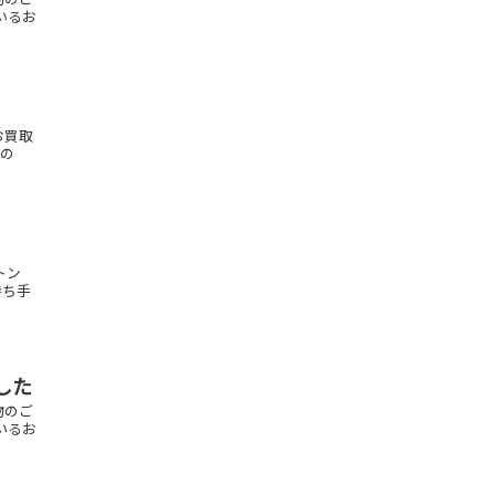
いるお
お買取
もの
ィトン
持ち手
した
物のご
いるお