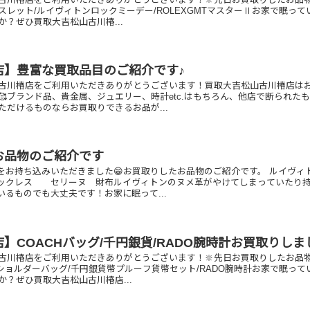
レスレット/ルイヴィトンロックミーデー/ROLEXGMTマスターⅡお家で眠って
？ぜひ買取大吉松山古川椿...
店】豊富な買取品目のご紹介です♪
古川椿店をご利用いただきありがとうございます！買取大吉松山古川椿店は
🥰ブランド品、貴金属、ジュエリー、時計etc.はもちろん、他店で断られた
ただけるものならお買取りできるお品が...
お品物のご紹介です
をお持ち込みいただきました😁お買取りしたお品物のご紹介です。 ルイヴ
ックレス セリーヌ 財布ルイヴィトンのヌメ革がやけてしまっていたり
るものでも大丈夫です！お家に眠って...
】COACHバッグ/千円銀貨/RADO腕時計お買取りしま
古川椿店をご利用いただきありがとうございます！🔆先日お買取りしたお品
Hショルダーバッグ/千円銀貨幣プルーフ貨幣セット/RADO腕時計お家で眠って
か？ぜひ買取大吉松山古川椿店...