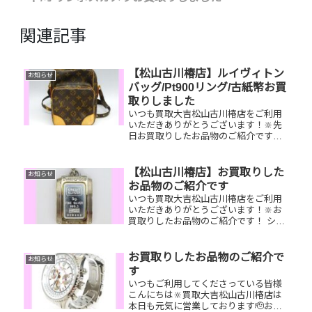
関連記事
【松山古川椿店】ルイヴィトン
お知らせ
バッグ/Pt900リング/古紙幣お買
取りしました
いつも買取大吉松山古川椿店をご利用
いただきありがとうございます！🔆先
日お買取りしたお品物のご紹介です。
ルイヴィトンアマゾン/Pt900ダイヤモ
ンドリング/古紙幣お家で眠っているお
品物はございませんか？ぜひ買取大吉
【松山古川椿店】お買取りした
お知らせ
松山古川椿店にお査定させて...
お品物のご紹介です
いつも買取大吉松山古川椿店をご利用
いただきありがとうございます！🔆お
買取りしたお品物のご紹介です！ シル
バーネックレストップ／COACH財布／
クオカード家で眠っているお品物はご
ざいませんか？そのお品物ぜひ！買取
お買取りしたお品物のご紹介で
お知らせ
大吉松山古川椿店にお査定させて...
す
いつもご利用してくださっている皆様
こんにちは🔆買取大吉松山古川椿店は
本日も元気に営業しております🫡お買