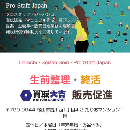
Pro Staff Japan
プロスタッフ・ジャパンは、
宣伝販売・マニュアル作成・店頭フォロー・
提案・企画等の販売促進業務を理解し、
施設賠償保険制度を完備しています。
Daikichi・Seizen-Seiri・Pro-Staff-Japan
生前整理
・
終活
販売促進
〒790-0944 松山市古川西1丁目4-2 たかおマンション 1
階
定休日／木曜日（年末年始・お盆休み）