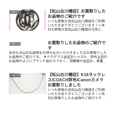
取りしたお品物のご紹介です。 お家で
眠っているお品物はございませんか？
そのお品物ぜひ！買取大吉松山古川椿
【松山古川椿店】お買取りした
お知らせ
店にお査定させてください！🤗皆様
お品物のご紹介です
の...
いつも買取大吉松山古川椿店をご利用
いただきありがとうございます！🔆本
日も買取大吉松山古川椿店は元気に営
業しております🤗お買取りしたお品物
のご紹介です！ 刀の鍔(つ
ば） COACH サングラス
お買取りしたお品物のご紹介で
お知らせ
K18 パールネックレスお家で眠って
す
いる...
本日も沢山のお品物をお持ち込みいただきました😉お買取りした
お品物のご紹介です。 オペラグラス血圧計シャネル 財布上記の
お品物のようにブランド品だけでなく、双眼鏡や血圧計、骨董品
など色んなお品物をお買取りさせていただいております！丁寧に
一点一...
【松山古川椿店】K18ネックレ
お知らせ
ス/COACH財布/Canonカメラ
お買取りしました
いつも買取大吉松山古川椿店をご利用
いただきありがとうございます！🔆先
日お買取りしたお品物のご紹介です。
K18ネックレス/COACH財布/Canonカ
メラお家で眠っているお品物はござい
ませんか？ぜひ買取大吉松山古川椿店
にお査定させてください...