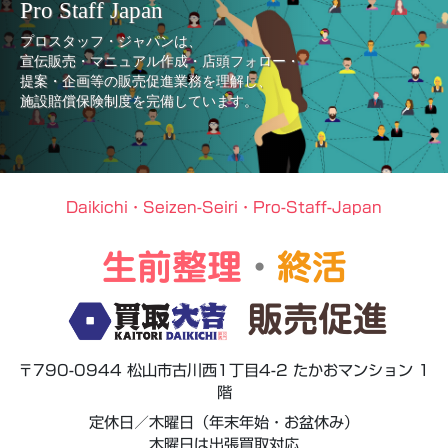
Pro Staff Japan
プロスタッフ・ジャパンは、
宣伝販売・マニュアル作成・店頭フォロー・
提案・企画等の販売促進業務を理解し、
施設賠償保険制度を完備しています。
Daikichi・Seizen-Seiri・Pro-Staff-Japan
生前整理
・
終活
販売促進
〒790-0944 松山市古川西1丁目4-2 たかおマンション 1
階
定休日／木曜日（年末年始・お盆休み）
木曜日は出張買取対応