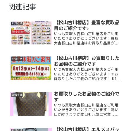
関連記事
【松山古川椿店】豊富な買取品
お知らせ
目のご紹介です♪
いつも買取大吉松山古川椿店をご利用
いただきありがとうございます！買取
大吉松山古川椿店はお買取り品目が豊
富です！🥰ブランド品、貴金属、ジュ
エリー、時計etc.はもちろん、他店で
断られたものや、片手でお持ちいただ
【松山古川椿店】お買取りした
お知らせ
けるものならお買取りできるお品が...
お品物のご紹介です
いつも買取大吉松山古川椿店をご利用
いただきありがとうございます！🔆お
買取りしたお品物のご紹介です！ K18
喜平ネックレス ブライトリング時
計 JCBギフトカードお家で眠って
いるお品物はございませんか？そのお
お買取りしたお品物のご紹介で
お知らせ
品物ぜひ！買取大吉松山古川椿店...
す
いつも買取大吉松山古川椿店をご利用
いただきありがとうございます！寒い
日が続きますが本日も元気に営業して
おります😊お買取りしたお品物のご紹
介です！ お家で眠っているお品物はご
ざいませんか？ぜひお査定させてくだ
【松山古川椿店】エルメスバッ
お知らせ