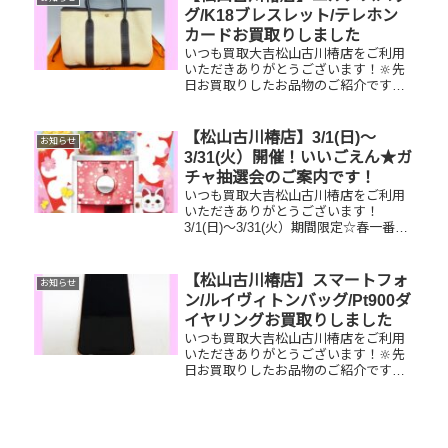
さい！🔆使用感があっても大丈夫！
グ/K18ブレスレット/テレホン
ぜ...
カードお買取りしました
いつも買取大吉松山古川椿店をご利用
いただきありがとうございます！🔆先
日お買取りしたお品物のご紹介です。
エルメス ガーデンパーティ/K18ブレ
スレット/テレホンカードお家で眠って
いるお品物はございませんか？ぜひ買
【松山古川椿店】3/1(日)～
お知らせ
取大吉松山古川椿店にお査定さ...
3/31(火）開催！いいごえん★ガ
チャ抽選会のご案内です！
いつも買取大吉松山古川椿店をご利用
いただきありがとうございます！
3/1(日)～3/31(火）期間限定☆春一番・
お客様感謝フェアとしまして現金が当
たる！いいごえん★ガチャ抽選会開催
中です！🥰11,500円以上ご成約のお客
【松山古川椿店】スマートフォ
お知らせ
様限定でご参加いただけ...
ン/ルイヴィトンバッグ/Pt900ダ
イヤリングお買取りしました
いつも買取大吉松山古川椿店をご利用
いただきありがとうございます！🔆先
日お買取りしたお品物のご紹介です。
スマートフォン/ルイヴィトンポシェッ
トボスフォール/Pt900ダイヤモンドリ
ングお家で眠っているお品物はござい
ませんか？ぜひ買取大吉松山...