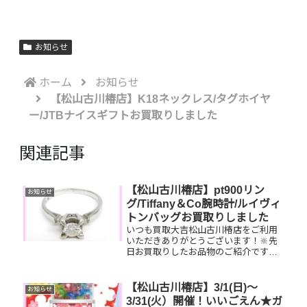
お知らせ
ホーム
お知らせ
【松山古川椿店】K18ネックレス/タグホイヤ
ー/JTBナイスギフトお買取りしました
関連記事
【松山古川椿店】pt900リン
お知らせ
グ/Tiffany＆Co腕時計/ルイヴィ
トンバッグお買取りしました
いつも買取大吉松山古川椿店をご利用
いただきありがとうございます！🔆先
日お買取りしたお品物のご紹介です。
pt900ダイヤモンドリング/Tiffany＆Co
腕時計/ルイヴィトンエリプスお家で眠
っているお品物はございませんか？ぜ
【松山古川椿店】3/1(日)～
お知らせ
ひ買取大吉松山古...
3/31(火）開催！いいごえん★ガ