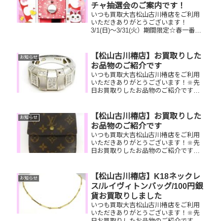
チャ抽選会のご案内です！
いつも買取大吉松山古川椿店をご利用
いただきありがとうございます！
3/1(日)～3/31(火）期間限定☆春一番・
お客様感謝フェアとしまして現金が当
たる！いいごえん★ガチャ抽選会開催
中です！🥰11,500円以上ご成約のお客
【松山古川椿店】お買取りした
お知らせ
様限定でご参加いただけ...
お品物のご紹介です
いつも買取大吉松山古川椿店をご利用
いただきありがとうございます！🔆先
日お買取りしたお品物のご紹介です。
K18WGダイヤリング／ルイヴィトンバ
ケット／ティファニー腕時計お家で眠
っているお品物はございませんか？そ
【松山古川椿店】お買取りした
お知らせ
のお品物ぜひ！買取大吉松山古川...
お品物のご紹介です
いつも買取大吉松山古川椿店をご利用
いただきありがとうございます！🔆先
日お買取りしたお品物のご紹介です。
ルイヴィトン財布/オリンポスカメ
ラ/Pt900ダイヤネックレスお家で眠っ
ているお品物はございませんか？その
【松山古川椿店】K18ネックレ
お知らせ
お品物ぜひ！買取大吉松山古川椿...
ス/ルイヴィトンバッグ/100円銀
貨お買取りしました
いつも買取大吉松山古川椿店をご利用
いただきありがとうございます！🔆先
日お買取りしたお品物のご紹介です。