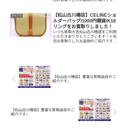
K18ネックレス/ルイヴィトンアル
マ/100円銀貨お家で眠っているお品物
はございませんか？ぜひ買取大吉松山
【松山古川椿店】CELINEショ
お知らせ
古川椿店にお査定させてください...
ルダーバッグ/1000円銀貨/K18
リングをお買取りしました！
いつも買取大吉松山古川椿店をご利用
いただきありがとうございます！🔆先
日お買取りしたお品物のご紹介です。
CELINEショルダーバッグ/1000円銀
貨/K18リングお家で眠っているお品物
はございませんか？そのお品物ぜひ！
買取大吉松山古川椿店に...
【松山古川椿店】豊富な買取品目のご
紹介です♪
【松山古川椿店】豊富な買取品目のご
紹介です♪