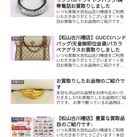
リング/ルイヴィトンバッグ/携
よ...
帯電話お買取りしました
いつも買取大吉松山古川椿店をご利用
いただきありがとうございます！🔆先
日お買取りしたお品物のご紹介です。
Pt850ダイヤリング/ルイヴィトン ブ
ロワ/携帯電話お家で眠っているお品物
はございませんか？ぜひ買取大吉松山
【松山古川椿店】GUCCIハンド
お知らせ
古川椿店にお査定させてくだ...
バッグ/天皇御即位金貨/バカラ
ペアグラスお買取りしました
いつも買取大吉松山古川椿店をご利用
いただきありがとうございます！🔆先
日お買取りしたお品物のご紹介です。
GUCCIハンドバッグ/天皇御即位金貨/
バカラペアグラスお家で眠っているお
品物はございませんか？ぜひ買取大吉
お買取りしたお品物のご紹介で
お知らせ
松山古川椿店にお査定させてく...
す
本日も沢山のお品物をお持ち込みいた
だきました‼️お買取りしたお品物のご紹
介です。 お家で眠っているお品物はご
ざいませんか？そのお品物ぜひ！買取
大吉松山古川椿店にお査定させてくだ
さい！🤗皆様のお越しを心よりお待ち
【松山古川椿店】豊富な買取品
お知らせ
しております！
目のご紹介です♪
いつも買取大吉松山古川椿店をご利用
いただきありがとうございます！本日