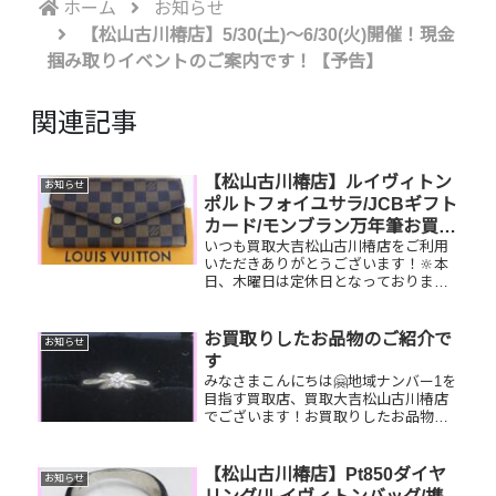
ホーム
お知らせ
【松山古川椿店】5/30(土)～6/30(火)開催！現金
掴み取りイベントのご案内です！【予告】
関連記事
【松山古川椿店】ルイヴィトン
お知らせ
ポルトフォイユサラ/JCBギフト
カード/モンブラン万年筆お買取
いつも買取大吉松山古川椿店をご利用
りしました
いただきありがとうございます！🔆本
日、木曜日は定休日となっております
😌先日お買取りしたお品物のご紹介で
す。 ルイヴィトンポルトフォイユサ
ラ/JCBギフトカード/モンブラン万年筆
お買取りしたお品物のご紹介で
お知らせ
お家で眠っているお品物はござい...
す
みなさまこんにちは🤗地域ナンバー1を
目指す買取店、買取大吉松山古川椿店
でございます！お買取りしたお品物の
ご紹介です！🔆 お家で眠っているお品
物はございませんか？そのお品物ぜ
ひ！買取大吉松山古川椿店にお査定さ
【松山古川椿店】Pt850ダイヤ
お知らせ
せてください！🤗皆様のお越しを心