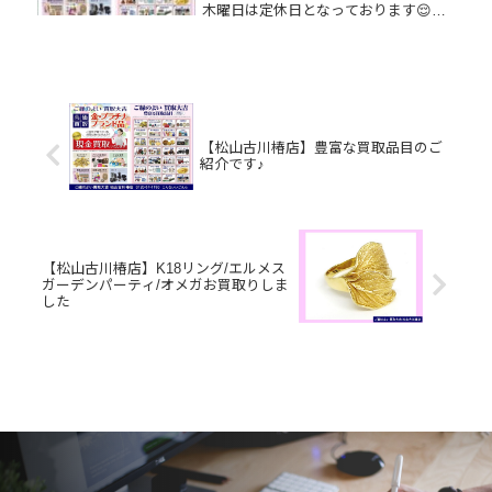
木曜日は定休日となっております😌買
取大吉松山古川椿店はお買取り品目が
豊富です！🥰ブランド品、貴金属、ジ
ュエリー、時計etc.はもちろん、他店
で断られたものや、片手でお持ちい...
【松山古川椿店】豊富な買取品目のご
紹介です♪
【松山古川椿店】K18リング/エルメス
ガーデンパーティ/オメガお買取りしま
した