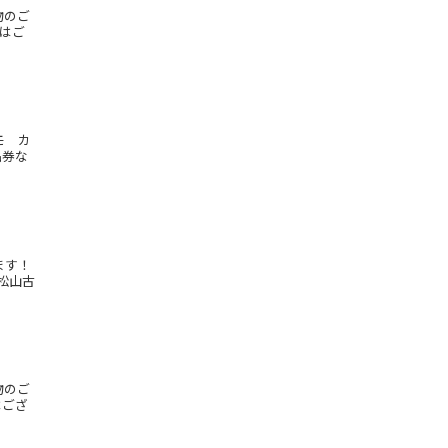
物のご
物はご
モ カ
品券な
ます！
松山古
物のご
はござ