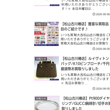
いつも買取大吉松山古川椿店を
利用いただきありがとうござい
す！🔆 本日木曜日は…
2026-08-06
【松山古川椿店】豊富な買取品
お知らせ
目のご紹介です♪
いつも買取大吉松山古川椿店をご
用いただきありがとうございます
買取大吉松山古川椿店はお買取り
2026-08-05
【松山古川椿店】ルイヴィトン
お知らせ
バッグ/K10ピンブローチ/千円
銀貨幣お買取りしました
いつも買取大吉松山古川椿店をご
用いただきありがとうございます
🔆 先日お買取り…
2026-08-05
【松山古川椿店】Pt900ダイヤ
お知らせ
リング/GUCCI腕時計/切手お
取りしました