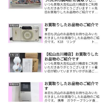
ラ/SEIKO腕時計お買取りしま
いつも買取大吉松山古川椿店をご利用
した
いただきありがとうございます！🔆先
日お買取りしたお品物のご紹介です。
テレホンカード/ルイヴィトンサックプ
ラ/SEIKO腕時計お家で眠っているお品
物はございませんか？ぜひ買取大吉松
お買取りしたお品物のご紹介で
お知らせ
山古川椿店にお査定させてく...
す
本日も沢山のお品物をお持ち込みいた
だきました‼️お買取りしたお品物のご紹
介です。 K18 リング トリ
ーバーチ コインケース ANA株主
優待券今はもう使っていないブランド
小物やジュエリー、商品券など一点一
【松山古川椿店】お買取りした
お知らせ
点丁寧に査定させていただき...
お品物のご紹介です
いつも買取大吉松山古川椿店をご利用
いただきありがとうございます！🔆暑
い日が続いていますがいかがお過ごし
でしょうか？😚買取大吉松山古川椿店
は本日も元気に営業しております！お
買取りしたお品物のご紹介です！ 酒井
お買取りしたお品物のご紹介で
お知らせ
田柿右衛門一輪挿し／ティファニー
す
ポ...
本日も沢山のお品物をお持ち込みいた
だきました‼️お買取りしたお品物のご紹
介です。 携帯 ガラケーブランド食
器 九谷焼銀製品 ウィスキーボトル