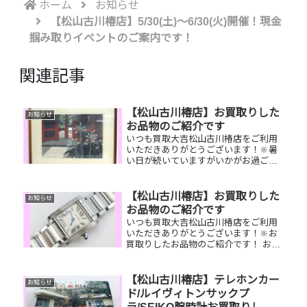
ホーム
お知らせ
【松山古川椿店】5/30(土)～6/30(火)開催！現金
掴み取りイベントのご案内です！
関連記事
【松山古川椿店】お買取りした
お知らせ
お品物のご紹介です
いつも買取大吉松山古川椿店をご利用
いただきありがとうございます！🔆暑
い日が続いていますがいかがお過ごし
でしょうか？😚買取大吉松山古川椿店
は本日も元気に営業しております！お
買取りしたお品物のご紹介です！ 斎藤
【松山古川椿店】お買取りした
お知らせ
清 木版画 K18ダイヤリン...
お品物のご紹介です
いつも買取大吉松山古川椿店をご利用
いただきありがとうございます！🔆お
買取りしたお品物のご紹介です！ お家
で眠っているお品物はございません
か？そのお品物ぜひ！買取大吉松山古
川椿店にお査定させてください！🤗さ
【松山古川椿店】テレホンカー
お知らせ
らに！現在イベント開催中です！🎊日
ド/ルイヴィトンサックプ
頃...