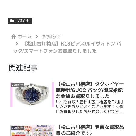
お知らせ
ホーム
お知らせ
【松山古川椿店】K18ピアス/ルイヴィトン バ
ッグ/スマートフォンお買取りしました
関連記事
【松山古川椿店】タグホイヤー
お知らせ
腕時計/GUCCIバッグ/御成婚記
念金貨お買取りしました
いつも買取大吉松山古川椿店をご利用
いただきありがとうございます！🔆先
日お買取りしたお品物のご紹介です。
タグホイヤー腕時計/GUCCIハンドバッ
グ/御成婚記念金貨お家で眠っているお
品物はございませんか？ぜひ買取大吉
【松山古川椿店】豊富な買取品
お知らせ
松山古川椿店にお査定させて...
目のご紹介です♪