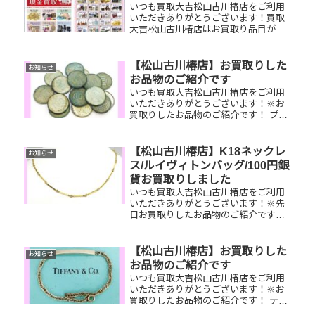
いつも買取大吉松山古川椿店をご利用
いただきありがとうございます！買取
大吉松山古川椿店はお買取り品目が豊
富です！🥰ブランド品、貴金属、ジュ
エリー、時計etc.はもちろん、他店で
断られたものや、片手でお持ちいただ
【松山古川椿店】お買取りした
お知らせ
けるものならお買取りできるお品が...
お品物のご紹介です
いつも買取大吉松山古川椿店をご利用
いただきありがとうございます！🔆お
買取りしたお品物のご紹介です！ プレ
ミア100円銀貨／御在位10万円金貨／
ディオールショルダーバッグお家で眠
っているお品物はございませんか？そ
【松山古川椿店】K18ネックレ
お知らせ
のお品物ぜひ！買取大吉松山古川...
ス/ルイヴィトンバッグ/100円銀
貨お買取りしました
いつも買取大吉松山古川椿店をご利用
いただきありがとうございます！🔆先
日お買取りしたお品物のご紹介です。
K18ネックレス/ルイヴィトンアル
マ/100円銀貨お家で眠っているお品物
はございませんか？ぜひ買取大吉松山
【松山古川椿店】お買取りした
お知らせ
古川椿店にお査定させてください...
お品物のご紹介です
いつも買取大吉松山古川椿店をご利用
いただきありがとうございます！🔆お
買取りしたお品物のご紹介です！ ティ
ファニー925ブレスレット／全国百貨店