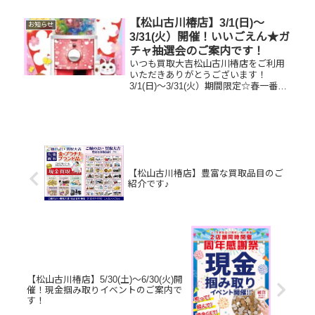
共通商品券／バレンシアガボディバッ
グ家で眠っているお品物はございませ
【松山古川椿店】3/1(日)～
お知らせ
んか？そのお品物ぜひ！買取大吉...
3/31(火）開催！いいごえん★ガ
チャ抽選会のご案内です！
いつも買取大吉松山古川椿店をご利用
いただきありがとうございます！
3/1(日)～3/31(火）期間限定☆春一番・
お客様感謝フェアとしまして現金が当
たる！いいごえん★ガチャ抽選会開催
中です！🥰11,500円以上ご成約のお客
様限定でご参加いただけ...
【松山古川椿店】豊富な買取品目のご
紹介です♪
【松山古川椿店】5/30(土)～6/30(火)開
催！現金掴み取りイベントのご案内で
す！