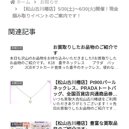
ホーム
お知らせ
【松山古川椿店】5/30(土)～6/30(火)開催！現金
掴み取りイベントのご案内です！
関連記事
お買取りしたお品物のご紹介で
お知らせ
す
本日も沢山のお品物をお持ち込みいただきました‼️お買取りした
お品物のご紹介です。 K18 喜平ネックレス プラダ バッ
グ JCBギフトカード昔買った喜平のネックレス、使わない
バッグ、商品券など一点一点丁寧に査定させていただきますので
是...
【松山古川椿店】Pt900パール
お知らせ
ネックレス、PRADAトートバ
ッグ、全国百貨店共通商品券を
いつも買取大吉松山古川椿店をご利用
お買取りしました！
いただきありがとうございます！🔆先
日お買取りしたお品物のご紹介です。
Pt900パールネックレス／PRADAトー
トバッグ／全国百貨店共通商品券お家
で眠っているお品物はございません
【松山古川椿店】豊富な買取品
お知らせ
か？そのお品物ぜひ！買取大吉...