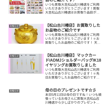
目のご紹介です♪
いつも買取大吉松山古川椿店をご利用
いただきありがとうございます！買取
大吉松山古川椿店はお買取り品目が豊
富です！🥰ブランド品、貴金属、ジュ
エリー、時計etc.はもちろん、他店で
断られたものや、片手でお持ちいただ
【松山古川椿店】お買取りした
お知らせ
けるものならお買取りできるお品が...
お品物のご紹介です
いつも買取大吉松山古川椿店をご利用
いただきありがとうございます！🔆お
買取りしたお品物のご紹介です！ 天皇
両陛下御結婚五十周年記念茶釜／ルイ
ヴィトン モンスリ／JCBギフトカード
家で眠っているお品物はございません
【松山古川椿店】マックカー
お知らせ
か？そのお品物ぜひ！買取大吉松...
ド/ADMJショルダーバッグ/K18
イヤリングお買取りしました
いつも買取大吉松山古川椿店をご利用
いただきありがとうございます！🔆先
日お買取りしたお品物のご紹介です。
マックカード/ADMJショルダーバッ
グ/K18イヤリングお家で眠っているお
品物はございませんか？ぜひ買取大吉
母の日のプレゼントです☆彡
お知らせ
松山古川椿店にお査定させてく...
本日5月11日は母の日ですね！いつも頑
張っているお母さんに買取大吉松山古
川椿店から少しばかりのプレゼント
を…🥰本日も元気に営業しております