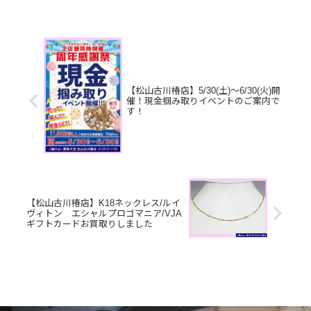
🔆皆さまのご来店をお待ちしておりま
す☺️！！
【松山古川椿店】5/30(土)～6/30(火)開
催！現金掴み取りイベントのご案内で
す！
【松山古川椿店】K18ネックレス/ルイ
ヴィトン エシャルプロゴマニア/VJA
ギフトカードお買取りしました