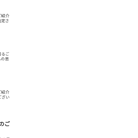
ご紹介
査定さ
回るご
んの思
ご紹介
ござい
会のご