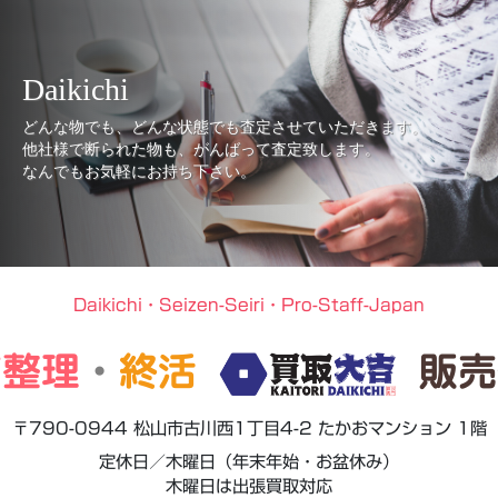
Daikichi
どんな物でも、どんな状態でも査定させていただきます。
他社様で断られた物も、がんばって査定致します。
なんでもお気軽にお持ち下さい。
Daikichi・Seizen-Seiri・Pro-Staff-Japan
前整理
・
終活
販売
〒790-0944 松山市古川西1丁目4-2 たかおマンション 1階
定休日／木曜日（年末年始・お盆休み）
木曜日は出張買取対応