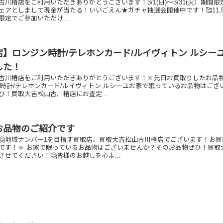
川椿店をご利用いただきありがとうございます！3/1(日)～3/31(火）期間限
ェアとしまして現金が当たる！いいごえん★ガチャ抽選会開催中です！🥰11,5
定でご参加いただけ...
】ロンジン時計/テレホンカード/ルイヴィトン ルシー
した！
古川椿店をご利用いただきありがとうございます！🔆先日お買取りしたお品
ン時計/テレホンカード/ルイヴィトン ルシーユお家で眠っているお品物はござ
ひ！買取大吉松山古川椿店にお査定...
お品物のご紹介です
🤗地域ナンバー1を目指す買取店、買取大吉松山古川椿店でございます！お買
です！🔆 お家で眠っているお品物はございませんか？そのお品物ぜひ！買取
せてください！🤗皆様のお越しを心よ...