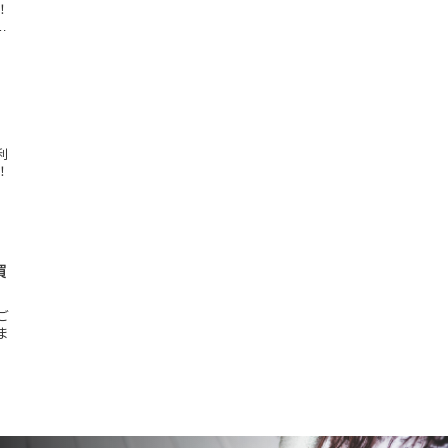
！
…
利
！
買
ご
ま