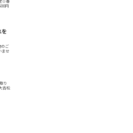
定☆春
00円
ユを
物のご
いませ
取り
大吉松