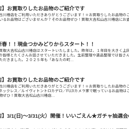
店】お買取りしたお品物のご紹介です
古川椿店をご利用いただきありがとうございます！🔆お買取りしたお品物の
いるお品物はございませんか？そのお品物ぜひ！買取大吉松山古川椿店にお
新春！！現金つかみどりからスタート！！
買取大吉松山古川椿店はスタートいたしました。昨年は、１年目を大きく上
の皆様とたくさんお話させていただきました。生前整理や遺品整理では皆さ
ただきました。２０２５年も「あなたの町...
店】お買取りしたお品物のご紹介です
古川椿店をご利用いただきありがとうございます！🔆お買取りしたお品物の
イヤネックレス／ルイヴィトントロカデロ／FUJIカメラ家で眠っているお品物は
物ぜひ！買取大吉松山古川椿店...
】3/1(日)～3/31(火）開催！いいごえん★ガチャ抽選